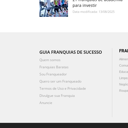
para investir
Data modificada: 13/08/2025
FRA
GUIA FRANQUIAS DE SUCESSO
Quem somos
Alime
Comun
Franquias Baratas
Educa
Sou Franqueador
Limpe
Quero ser um Franqueado
Negóc
Termos de Uso e Privacidade
Roupa
Divulgue sua Franquia
Anuncie