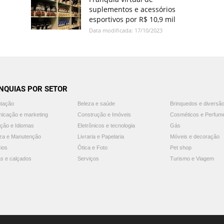
suplementos e acessórios
esportivos por R$ 10,9 mil
Data modificada: 17/10/2023
NQUIAS POR SETOR
ntação
Beleza e saúde
Brinquedos e diversã
icação e marketing
Construção e Imóveis
Cosméticos e Perfum
ção e Idiomas
Eletrônicos e tecnologia
Gás
za e Manutenção
Livraria e Papelaria
Móveis e decoração
ios
Ótica e Foto
Pet shop
s e calçados
Serviços
Turismo e Viagem