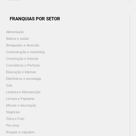
FRANQUIAS POR SETOR
Alimentação
Beleza e saúde
Brinquedos e diversão
Comunicação e marketing
Construção e Imóveis
Cosméticos e Perfume
Educação e Idiomas
Eletrônicos e tecnologia
Gás
Limpeza e Manutenção
Livraria e Papelaria
Móveis e decoração
Negócios
Ótica e Foto
Pet shop
Roupas e calçados