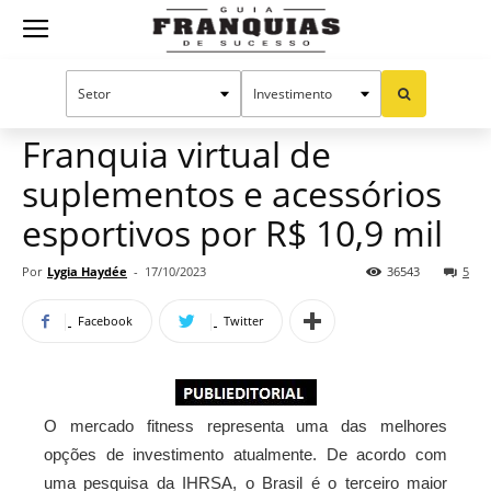
Guia
Home
Notícias
Mercado de franquias
Publieditorial
Franquias
Franquia virtual de
suplementos e acessórios
de
esportivos por R$ 10,9 mil
Por
Lygia Haydée
-
17/10/2023
36543
5
Sucesso
Facebook
Twitter
O mercado fitness representa uma das melhores
opções de investimento atualmente. De acordo com
uma pesquisa da IHRSA, o Brasil é o terceiro maior