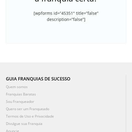
[wpforms id=”45351″ title=”false”
description=”false”]
GUIA FRANQUIAS DE SUCESSO
Quem somos
Franquias Baratas
Sou Franqueador
Quero ser um Franqueado
Termos de Uso e Privacidade
Divulgue sua Franquia
Anuncie