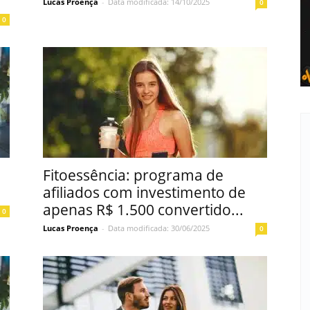
Lucas Proença
-
Data modificada: 14/10/2025
0
0
Fitoessência: programa de
afiliados com investimento de
apenas R$ 1.500 convertido...
0
Lucas Proença
-
Data modificada: 30/06/2025
0