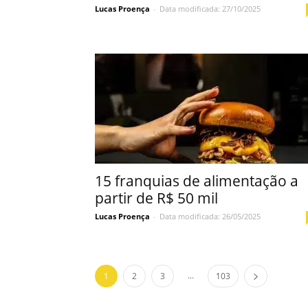
Lucas Proença
-
Data modificada: 27/10/2025
15 franquias de alimentação a
partir de R$ 50 mil
Lucas Proença
-
Data modificada: 26/05/2025
...
1
2
3
103