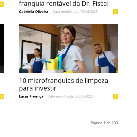
franquia rentável da Dr. Fiscal
0
Gabriella Oliveira
-
Data modificada: 03/06/2025
0
10 microfranquias de limpeza
para investir
Lucas Proença
-
Data modificada: 23/05/2025
0
0
Página 1 de 103