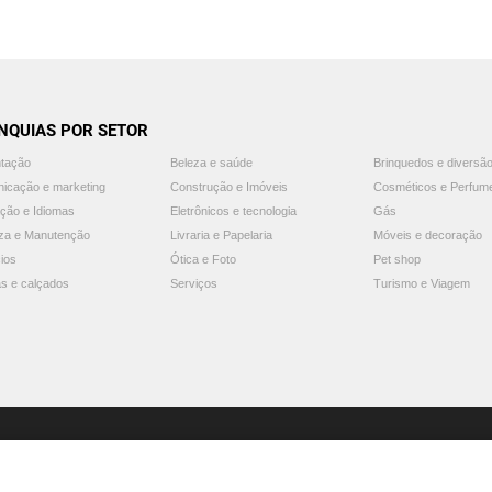
NQUIAS POR SETOR
ntação
Beleza e saúde
Brinquedos e diversã
icação e marketing
Construção e Imóveis
Cosméticos e Perfum
ção e Idiomas
Eletrônicos e tecnologia
Gás
za e Manutenção
Livraria e Papelaria
Móveis e decoração
ios
Ótica e Foto
Pet shop
s e calçados
Serviços
Turismo e Viagem
© 2025 Guia Franquias de Sucesso. Todos os direitos reservados.
Aviso: o Guia Franquias de Sucesso não endossa nem recomenda nenhuma franquia.