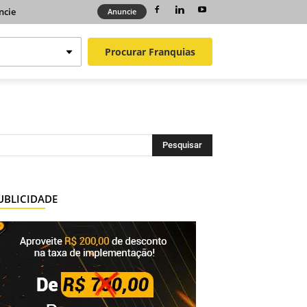
ncie
Anuncie
Procurar
Franquias
UBLICIDADE