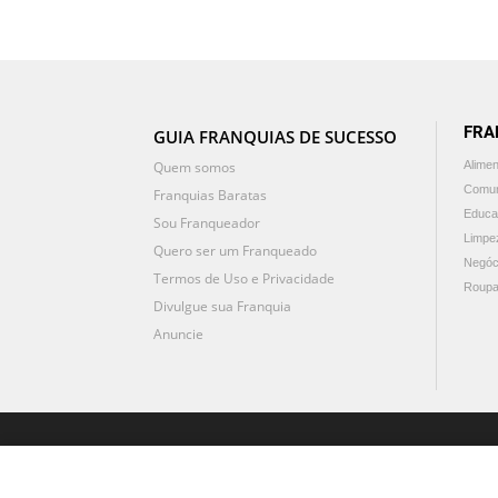
FRA
GUIA FRANQUIAS DE SUCESSO
Quem somos
Alime
Comun
Franquias Baratas
Educa
Sou Franqueador
Limpe
Quero ser um Franqueado
Negóc
Termos de Uso e Privacidade
Roupa
Divulgue sua Franquia
Anuncie