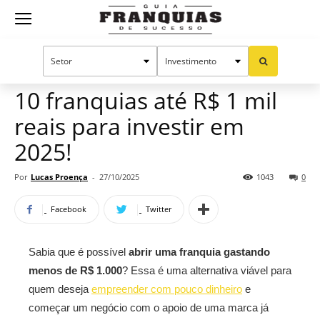
Guia
Home
Notícias
Oportunidades e tendências
Franquias
10 franquias até R$ 1 mil
reais para investir em
de
2025!
Por
Lucas Proença
-
27/10/2025
1043
0
Sucesso
Facebook
Twitter
Sabia que é possível
abrir uma franquia gastando
menos de R$ 1.000
? Essa é uma alternativa viável para
quem deseja
empreender com pouco dinheiro
e
começar um negócio com o apoio de uma marca já