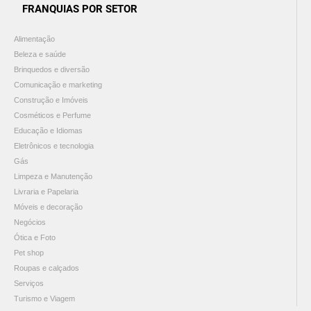
FRANQUIAS POR SETOR
Alimentação
Beleza e saúde
Brinquedos e diversão
Comunicação e marketing
Construção e Imóveis
Cosméticos e Perfume
Educação e Idiomas
Eletrônicos e tecnologia
Gás
Limpeza e Manutenção
Livraria e Papelaria
Móveis e decoração
Negócios
Ótica e Foto
Pet shop
Roupas e calçados
Serviços
Turismo e Viagem