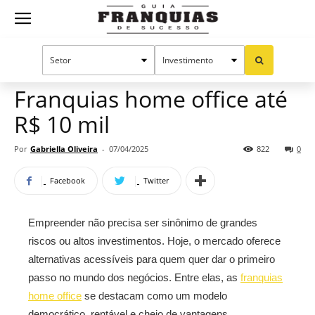
Guia
Home
Notícias
Oportunidades e tendências
Franquias
Franquias home office até
R$ 10 mil
de
Por
Gabriella Oliveira
-
07/04/2025
822
0
Facebook
Twitter
Sucesso
Empreender não precisa ser sinônimo de grandes
riscos ou altos investimentos. Hoje, o mercado oferece
alternativas acessíveis para quem quer dar o primeiro
passo no mundo dos negócios. Entre elas, as
franquias
home office
se destacam como um modelo
democrático, rentável e cheio de vantagens.