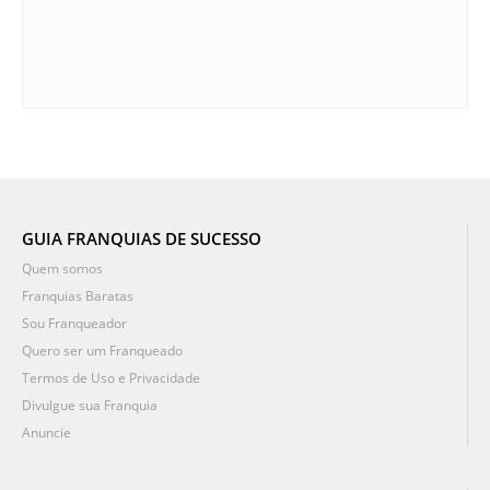
GUIA FRANQUIAS DE SUCESSO
Quem somos
Franquias Baratas
Sou Franqueador
Quero ser um Franqueado
Termos de Uso e Privacidade
Divulgue sua Franquia
Anuncie