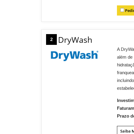
Pedi
DryWash
2
A DryWa
além de 
hidrataçã
franquea
incluindo
estabele
Investi
Fatura
Prazo d
Saiba 