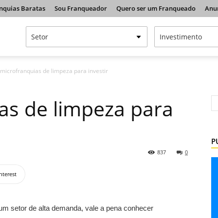
nquias Baratas
Sou Franqueador
Quero ser um Franqueado
Anu
 microfranquias de limpeza para investir
as de limpeza para
P
837
0
nterest
m setor de alta demanda, vale a pena conhecer