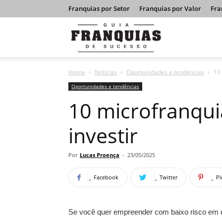
Franquias por Setor
Franquias por Valor
Fra
Guia
Home
Notícias
Oportunidades e tendências
10
Franquias
Oportunidades e tendências
10 microfranqui
de
investir
Sucesso
Por
Lucas Proença
-
23/05/2025
Facebook
Twitter
Pi
Se você quer empreender com baixo risco em u