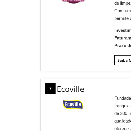
de limpe
Com um m
permite 
Investi
Fatura
Prazo d
Saiba 
Ecoville
7
Fundada 
franquia
de 300 u
qualidad
oferece 