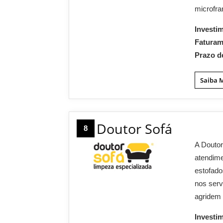
microfra
Investi
Fatura
Prazo d
Saiba 
Doutor Sofá
8
A Doutor
atendime
estofado
nos serv
agridem 
Investi