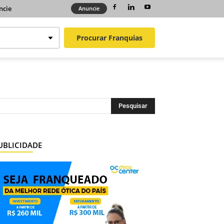
ncie
Anuncie
Procurar
Franquias
UBLICIDADE