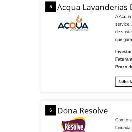
Acqua Lavanderias 
5
A Acqua 
service.
de suste
que gara
Investi
Fatura
Prazo d
Saiba 
Dona Resolve
6
Com o sl
fundada 