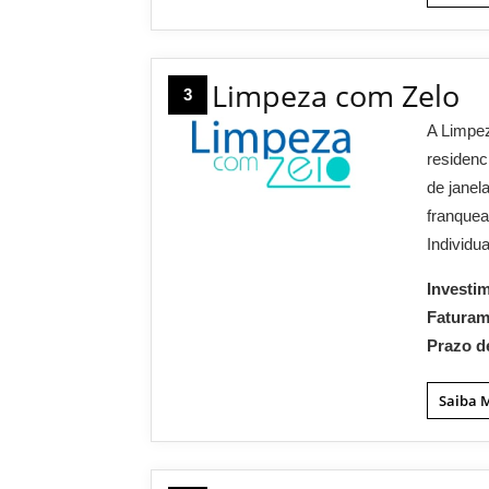
Limpeza com Zelo
3
A Limpez
residenc
de janel
franque
Individua
Investi
Fatura
Prazo d
Saiba 