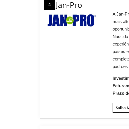
Jan-Pro
4
A Jan-Pr
mais alt
oportuni
Nascida
experiên
países e
completo
padrões 
Investi
Fatura
Prazo d
Saiba 