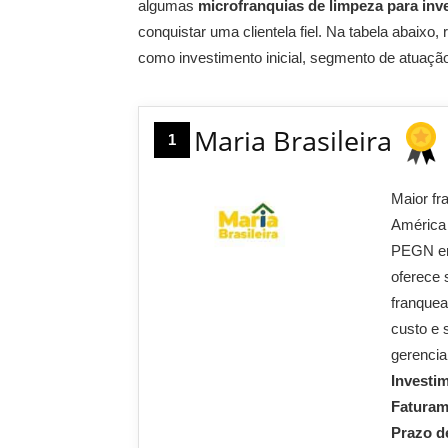
algumas
microfranquias de limpeza para inve
conquistar uma clientela fiel. Na tabela abai
como investimento inicial, segmento de atuaçã
Maria Brasileira
1
Maior fr
América 
PEGN em 
oferece 
franquea
custo e 
gerencia
Investi
Fatura
Prazo d