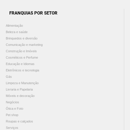
FRANQUIAS POR SETOR
Alimentação
Beleza e saúde
Brinquedos e diversão
Comunicação e marketing
Construção e Imóveis
Cosméticos e Perfume
Educação e Idiomas
Eletrônicos e tecnologia
Gás
Limpeza e Manutenção
Livraria e Papelaria
Móveis e decoração
Negócios
Ótica e Foto
Pet shop
Roupas e calçados
Serviços