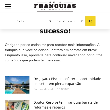
Guia
Cadastro efetuado com
sucesso!
Franquias
Obrigado por se cadastrar para receber mais informações. A
de
franquia que você selecionou entrará em contato em breve.
Enquanto isso, aproveite para continuar navegando por outros
conteúdos que podem te interessar:
Sucesso
Desjoyaux Piscinas oferece oportunidade
em setor em plena expansão
Data modificada: 31/08/2021
Doutor Resolve tem franquia barata de
reformas e reparos