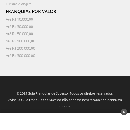
Turismo e Viagem
FRANQUIAS POR VALOR
Até R$ 10.000,00
Até R$ 30.000,00
Até R$ 50.000,00
Até R$ 100.000,00
Até R$ 200.000,00
Até R$ 300.000,00
© 2025 Guia Franquias de Sucesso. Todos os direitos reservados.
Aviso: o Guia Franquias de Sucesso não endossa nem recomenda nenhuma
franquia.
✕
desenvolvido por 3Nós