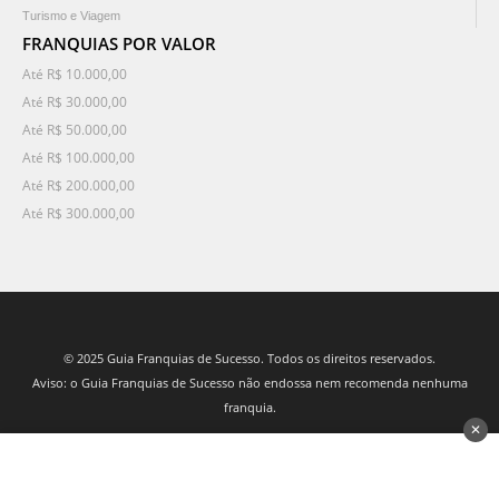
Turismo e Viagem
FRANQUIAS POR VALOR
Até R$ 10.000,00
Até R$ 30.000,00
Até R$ 50.000,00
Até R$ 100.000,00
Até R$ 200.000,00
Até R$ 300.000,00
© 2025 Guia Franquias de Sucesso. Todos os direitos reservados.
Aviso: o Guia Franquias de Sucesso não endossa nem recomenda nenhuma
franquia.
✕
desenvolvido por 3Nós