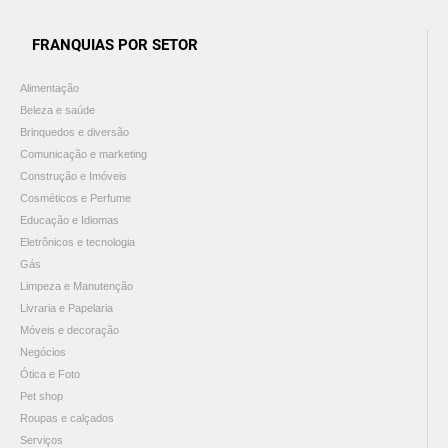
FRANQUIAS POR SETOR
Alimentação
Beleza e saúde
Brinquedos e diversão
Comunicação e marketing
Construção e Imóveis
Cosméticos e Perfume
Educação e Idiomas
Eletrônicos e tecnologia
Gás
Limpeza e Manutenção
Livraria e Papelaria
Móveis e decoração
Negócios
Ótica e Foto
Pet shop
Roupas e calçados
Serviços