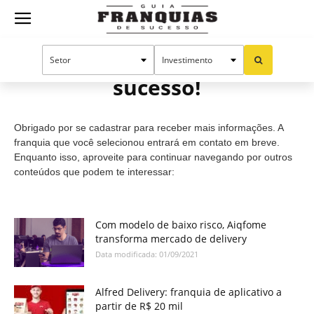
Guia
Cadastro efetuado com
sucesso!
Franquias
Obrigado por se cadastrar para receber mais informações. A
de
franquia que você selecionou entrará em contato em breve.
Enquanto isso, aproveite para continuar navegando por outros
conteúdos que podem te interessar:
Sucesso
Com modelo de baixo risco, Aiqfome
transforma mercado de delivery
Data modificada: 01/09/2021
Alfred Delivery: franquia de aplicativo a
partir de R$ 20 mil