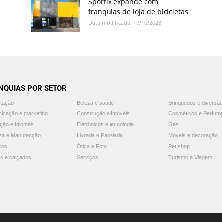
Sportix expande com
franquias de loja de bicicletas
Data modificada: 17/10/2023
NQUIAS POR SETOR
ntação
Beleza e saúde
Brinquedos e diversã
icação e marketing
Construção e Imóveis
Cosméticos e Perfum
ção e Idiomas
Eletrônicos e tecnologia
Gás
za e Manutenção
Livraria e Papelaria
Móveis e decoração
ios
Ótica e Foto
Pet shop
s e calçados
Serviços
Turismo e Viagem