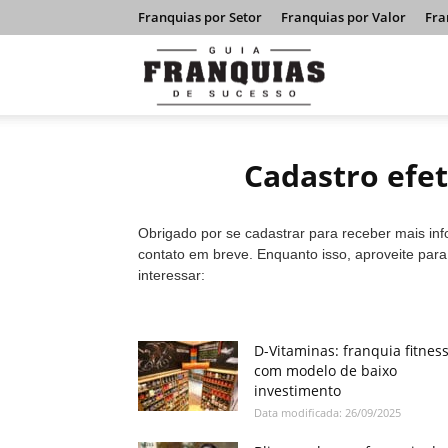
Franquias por Setor
Franquias por Valor
Fra
Guia
Franquias
Cadastro efe
de
Obrigado por se cadastrar para receber mais in
contato em breve. Enquanto isso, aproveite par
interessar:
Sucesso
D-Vitaminas: franquia fitnes
com modelo de baixo
investimento
Data modificada: 26/09/2025