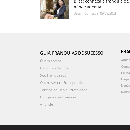
Bliss: conheça a franquia de
não-academia
Data modificada: 09/09/2021
FRA
GUIA FRANQUIAS DE SUCESSO
Quem somos
Alime
Comun
Franquias Baratas
Educa
Sou Franqueador
Limpe
Quero ser um Franqueado
Negóc
Termos de Uso e Privacidade
Roupa
Divulgue sua Franquia
Anuncie