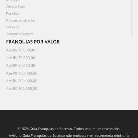
Negócios
Ótica e Foto
Pet shop
Roupas e calçados
Serviços
Turismo e Viagem
FRANQUIAS POR VALOR
Até R$ 10.000,00
Até R$ 30.000,00
Até R$ 50.000,00
Até R$ 100.000,00
Até R$ 200.000,00
Até R$ 300.000,00
© 2025 Guia Franquias de Sucesso. Todos os direitos reservados.
Aviso: o Guia Franquias de Sucesso não endossa nem recomenda nenhuma