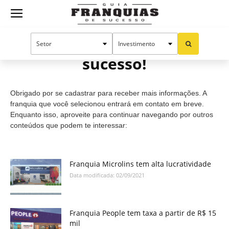
Guia
Cadastro efetuado com
sucesso!
Franquias
Obrigado por se cadastrar para receber mais informações. A
de
franquia que você selecionou entrará em contato em breve.
Enquanto isso, aproveite para continuar navegando por outros
conteúdos que podem te interessar:
Sucesso
Franquia Microlins tem alta lucratividade
Data modificada: 02/09/2021
Franquia People tem taxa a partir de R$ 15
mil