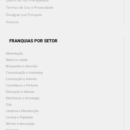
Quero ser um Franqueado
Termos de Uso e Privacidade
Divulgue sua Franquia
Anuncie
FRANQUIAS POR SETOR
Alimentação
Beleza e saúde
Brinquedos e diversão
Comunicação e marketing
Construção e Imóveis
Cosméticos e Perfume
Educação e Idiomas
Eletrônicos e tecnologia
Gás
Limpeza e Manutenção
Livraria e Papelaria
Móveis e decoração