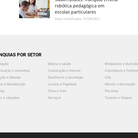
robótica pedagógica em
escolas particulares
Data modificada: 31/08/2021
NQUIAS POR SETOR
ntação
Beleza e saúde
Brinquedos e diversã
icação e marketing
Construção e Imóveis
Cosméticos e Perfum
ção e Idiomas
Eletrônicos e tecnologia
Gás
za e Manutenção
Livraria e Papelaria
Móveis e decoração
ios
Ótica e Foto
Pet shop
s e calçados
Serviços
Turismo e Viagem