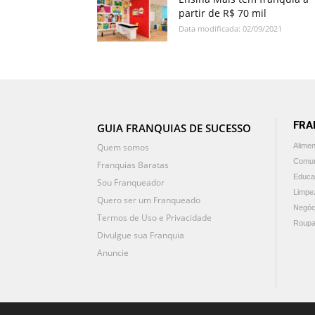
partir de R$ 70 mil
Data modificada: 02/09/2021
FRA
GUIA FRANQUIAS DE SUCESSO
Quem somos
Alime
Comun
Franquias Baratas
Educa
Sou Franqueador
Limpe
Quero ser um Franqueado
Negóc
Termos de Uso e Privacidade
Roupa
Divulgue sua Franquia
Anuncie