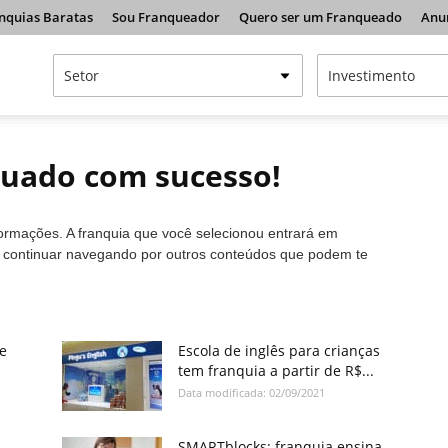
nquias Baratas
Sou Franqueador
Quero ser um Franqueado
Anu
tuado com sucesso!
formações. A franquia que você selecionou entrará em
a continuar navegando por outros conteúdos que podem te
e
Escola de inglês para crianças
tem franquia a partir de R$...
Data modificada: 02/09/2021
SMARTblocks: franquia ensina