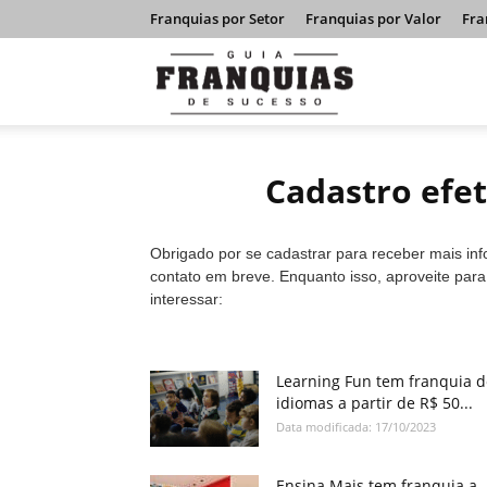
Franquias por Setor
Franquias por Valor
Fra
Guia
Franquias
Cadastro efe
de
Obrigado por se cadastrar para receber mais in
contato em breve. Enquanto isso, aproveite par
interessar:
Sucesso
Learning Fun tem franquia d
idiomas a partir de R$ 50...
Data modificada: 17/10/2023
Ensina Mais tem franquia a