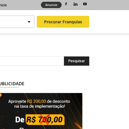
ncie
Anuncie
Procurar
Franquias
UBLICIDADE