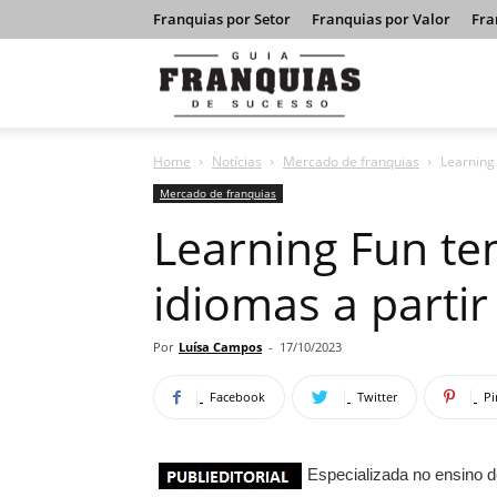
Franquias por Setor
Franquias por Valor
Fra
Guia
Home
Notícias
Mercado de franquias
Learning 
Franquias
Mercado de franquias
Learning Fun te
de
idiomas a partir
Sucesso
Por
Luísa Campos
-
17/10/2023
Facebook
Twitter
Pi
Especializada no ensino d