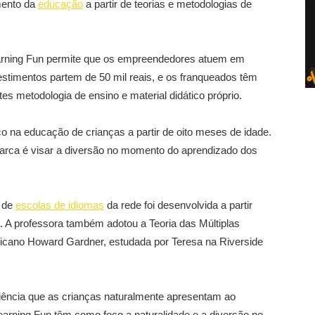
mento da
educação
a partir de teorias e metodologias de
earning Fun permite que os empreendedores atuem em
estimentos partem de 50 mil reais, e os franqueados têm
ntes metodologia de ensino e material didático próprio.
 na educação de crianças a partir de oito meses de idade.
arca é visar a diversão no momento do aprendizado dos
s de
escolas de idiomas
da rede foi desenvolvida a partir
. A professora também adotou a Teoria das Múltiplas
ericano Howard Gardner, estudada por Teresa na Riverside
ciência que as crianças naturalmente apresentam ao
arning Fun têm como foco a naturalidade e a diversão no