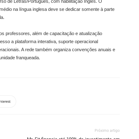
rso de Letras/Português, com habilitação Inglês. O
médio na língua inglesa deve se dedicar somente à parte
da.
os professores, além de capacitação e atualização
sso a plataforma interativa, suporte operacional
eracionais. A rede também organiza convenções anuais e
 unidade franqueada.
nterest
Próximo artigo