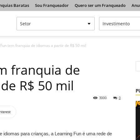
nquias Baratas
Sou Franqueador
Quero ser um Franqueado
Anu
Fun tem franquia de idiomas a partir de R$ 50 mil
m franquia de
 de R$ 50 mil
P
3000
0
nterest
e idiomas para crianças, a Learning Fun é uma rede de