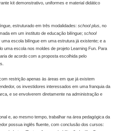
ante kit demonstrativo, uniformes e material didático
língue, estruturado em três modalidades:
school plus
, no
rmada em um instituto de educação bilíngue;
school
 uma escola bilíngue em uma estrutura já existente; e a
do uma escola nos moldes de projeto Learning Fun. Para
varia de acordo com a proposta escolhida pelo
s.
 com restrição apenas às áreas em que já existem
endedor, os investidores interessados em uma franquia da
arca, e se envolverem diretamente na administração e
ional e, ao mesmo tempo, trabalhar na área pedagógica da
edor possua inglês fluente, com conclusão dos cursos: