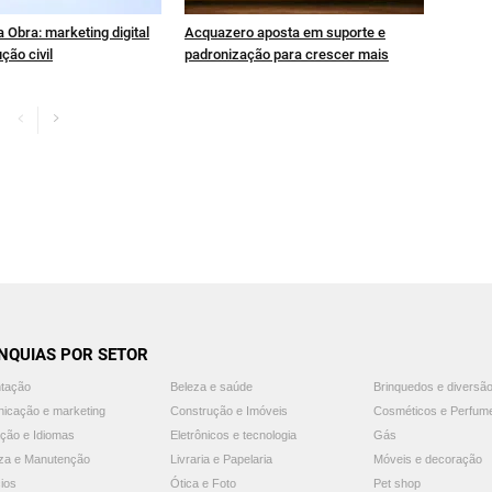
 Obra: marketing digital
Acquazero aposta em suporte e
ção civil
padronização para crescer mais
NQUIAS POR SETOR
ntação
Beleza e saúde
Brinquedos e diversã
icação e marketing
Construção e Imóveis
Cosméticos e Perfum
ção e Idiomas
Eletrônicos e tecnologia
Gás
za e Manutenção
Livraria e Papelaria
Móveis e decoração
ios
Ótica e Foto
Pet shop