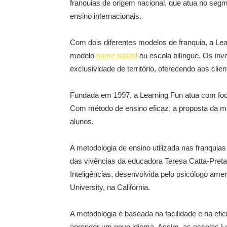
franquias de origem nacional, que atua no seg
ensino internacionais.
Com dois diferentes modelos de franquia, a L
modelo
home based
ou escola bilíngue. Os inv
exclusividade de território, oferecendo aos clie
Fundada em 1997, a Learning Fun atua com foco
Com método de ensino eficaz, a proposta da m
alunos.
A metodologia de ensino utilizada nas franquia
das vivências da educadora Teresa Catta-Preta
Inteligências, desenvolvida pelo psicólogo am
University, na Califórnia.
A metodologia é baseada na facilidade e na efi
aprender um novo idioma. Assim, as escolas Le