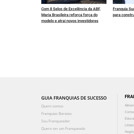
Com 8 Selos de Excelência da ABF,
Franquia Sua
Maria Brasileira reforça força do
para constru
modelo e atrai novos investidores
FRA
GUIA FRANQUIAS DE SUCESSO
Quem somos
Alime
Comun
Franquias Baratas
Educa
Sou Franqueador
Limpe
Quero ser um Franqueado
Negóc