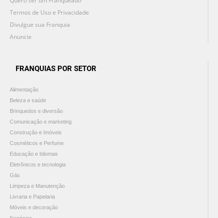
Quero ser um Franqueado
Termos de Uso e Privacidade
Divulgue sua Franquia
Anuncie
FRANQUIAS POR SETOR
Alimentação
Beleza e saúde
Brinquedos e diversão
Comunicação e marketing
Construção e Imóveis
Cosméticos e Perfume
Educação e Idiomas
Eletrônicos e tecnologia
Gás
Limpeza e Manutenção
Livraria e Papelaria
Móveis e decoração