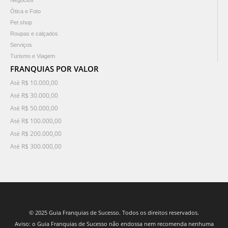
Negócios
Ótica e Foto
Pet shop
Roupas e calçados
Serviços
Turismo e Viagem
FRANQUIAS POR VALOR
Até R$ 10.000,00
Até R$ 30.000,00
Até R$ 50.000,00
Até R$ 100.000,00
Até R$ 200.000,00
Até R$ 300.000,00
© 2025 Guia Franquias de Sucesso. Todos os direitos reservados.
Aviso: o Guia Franquias de Sucesso não endossa nem recomenda nenhuma