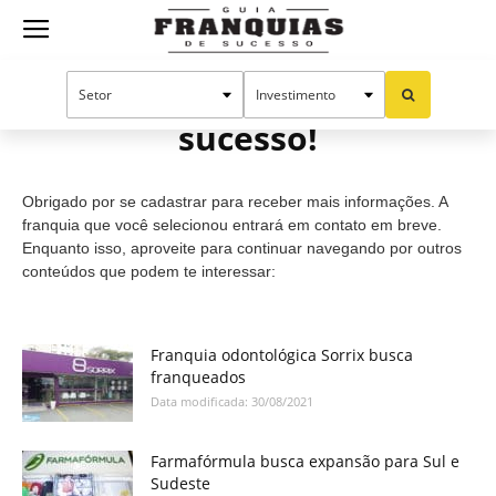
Guia
Cadastro efetuado com
sucesso!
Franquias
Obrigado por se cadastrar para receber mais informações. A
de
franquia que você selecionou entrará em contato em breve.
Enquanto isso, aproveite para continuar navegando por outros
conteúdos que podem te interessar:
Sucesso
Franquia odontológica Sorrix busca
franqueados
Data modificada: 30/08/2021
Farmafórmula busca expansão para Sul e
Sudeste