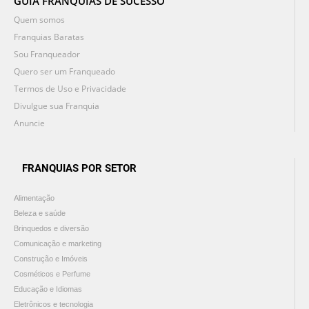
GUIA FRANQUIAS DE SUCESSO
Quem somos
Franquias Baratas
Sou Franqueador
Quero ser um Franqueado
Termos de Uso e Privacidade
Divulgue sua Franquia
Anuncie
FRANQUIAS POR SETOR
Alimentação
Beleza e saúde
Brinquedos e diversão
Comunicação e marketing
Construção e Imóveis
Cosméticos e Perfume
Educação e Idiomas
Eletrônicos e tecnologia