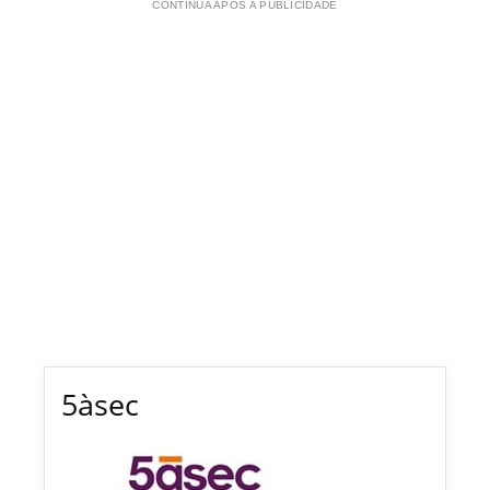
CONTINUA APÓS A PUBLICIDADE
5àsec