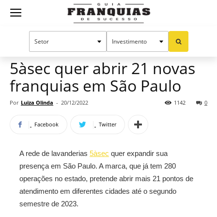
Guia
Home
Notícias
Mercado de franquias
Franquias
5àsec quer abrir 21 novas
franquias em São Paulo
de
Por
Luiza Olinda
-
20/12/2022
1142
0
Facebook
Twitter
Sucesso
A rede de lavanderias
5àsec
quer expandir sua
presença em São Paulo. A marca, que já tem 280
operações no estado, pretende abrir mais 21 pontos de
atendimento em diferentes cidades até o segundo
semestre de 2023.