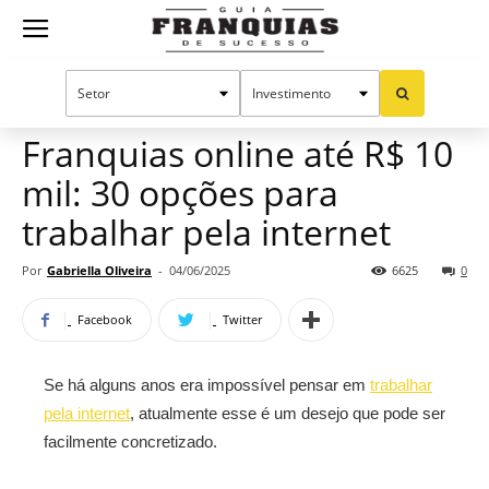
Guia
Home
Notícias
Oportunidades e tendências
Franquias
Franquias online até R$ 10
mil: 30 opções para
de
trabalhar pela internet
Por
Gabriella Oliveira
-
04/06/2025
6625
0
Sucesso
Facebook
Twitter
Se há alguns anos era impossível pensar em
trabalhar
pela internet
, atualmente esse é um desejo que pode ser
facilmente concretizado.