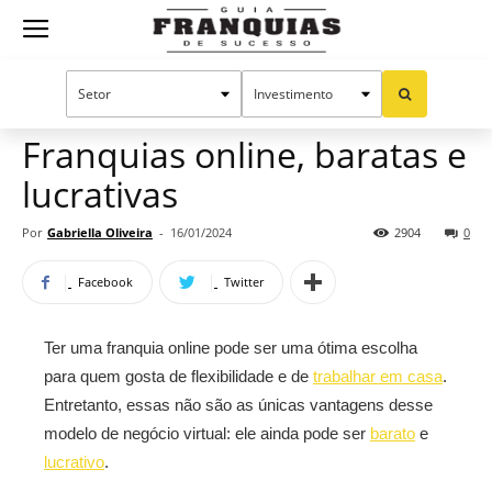
Guia
Home
Notícias
Oportunidades e tendências
Franquias
Franquias online, baratas e
lucrativas
de
Por
Gabriella Oliveira
-
16/01/2024
2904
0
Facebook
Twitter
Sucesso
Ter uma franquia online pode ser uma ótima escolha
para quem gosta de flexibilidade e de
trabalhar em casa
.
Entretanto, essas não são as únicas vantagens desse
modelo de negócio virtual: ele ainda pode ser
barato
e
lucrativo
.