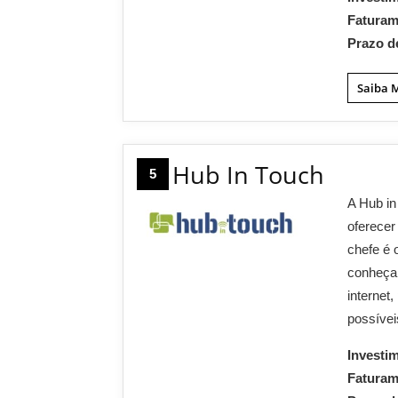
Fatura
Prazo d
Saiba 
Hub In Touch
5
A Hub in
oferecer
chefe é 
conheça
internet
possívei
Investi
Fatura