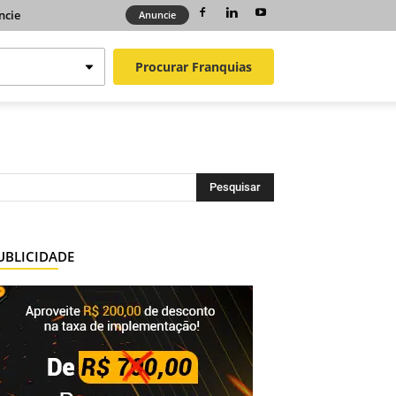
ncie
Anuncie
Procurar
Franquias
UBLICIDADE