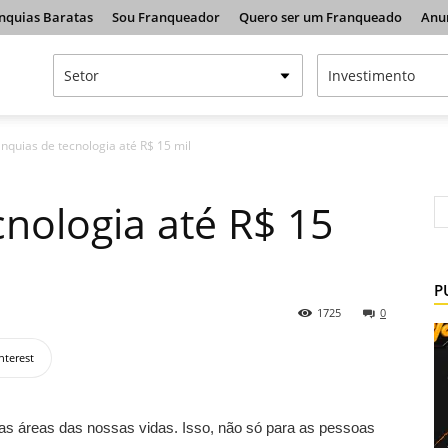
nquias Baratas
Sou Franqueador
Quero ser um Franqueado
Anu
nquias de tecnologia até R$ 15 mil
cnologia até R$ 15
P
1725
0
nterest
itas áreas das nossas vidas. Isso, não só para as pessoas