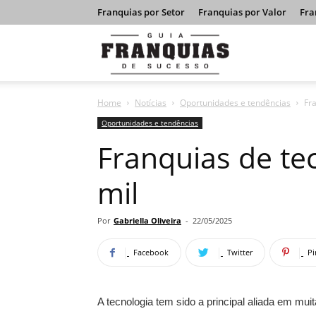
Franquias por Setor
Franquias por Valor
Fra
Guia
Home
Notícias
Oportunidades e tendências
Fra
Franquias
Oportunidades e tendências
Franquias de te
de
mil
Sucesso
Por
Gabriella Oliveira
-
22/05/2025
Facebook
Twitter
Pi
A tecnologia tem sido a principal aliada em mu