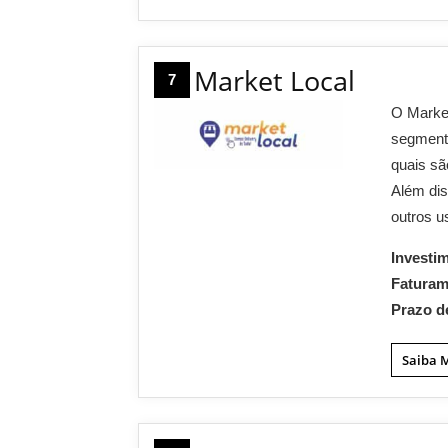
Market Local
7
O Market
segmento
quais sã
Além di
outros u
Investi
Fatura
Prazo d
Saiba 