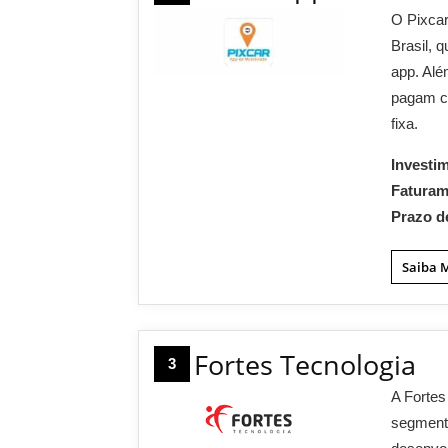
O Pixcar
Brasil, 
app. Alé
pagam c
fixa.
Investi
Fatura
Prazo d
Saiba 
Fortes Tecnologia
3
A Fortes
segmento