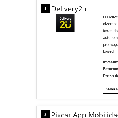
Delivery2u
1
O Delive
diversos
taxas do
autonomi
promoçõ
based.
Investi
Fatura
Prazo d
Saiba 
Pixcar App Mobilid
2