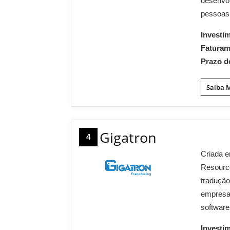
desenvol
pessoas,
Investi
Fatura
Prazo d
Saiba 
Gigatron
4
Criada e
Resource
tradução
empresas
software
Investi