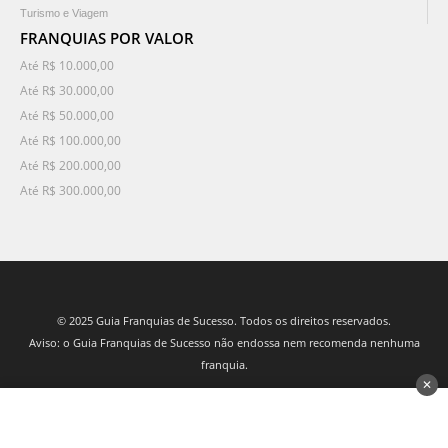
Turismo e Viagem
FRANQUIAS POR VALOR
Até R$ 10.000,00
Até R$ 30.000,00
Até R$ 50.000,00
Até R$ 100.000,00
Até R$ 200.000,00
Até R$ 300.000,00
© 2025 Guia Franquias de Sucesso. Todos os direitos reservados.
Aviso: o Guia Franquias de Sucesso não endossa nem recomenda nenhuma
franquia.
✕
desenvolvido por 3Nós