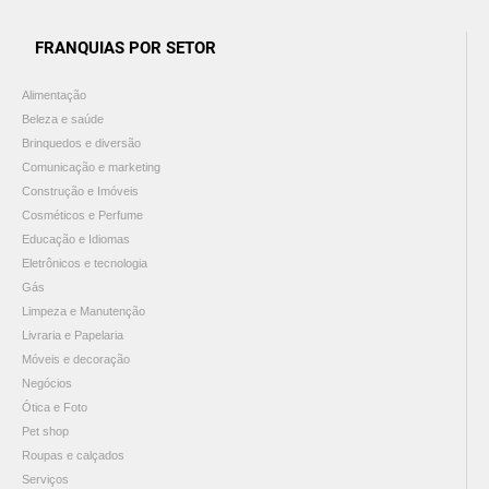
FRANQUIAS POR SETOR
Alimentação
Beleza e saúde
Brinquedos e diversão
Comunicação e marketing
Construção e Imóveis
Cosméticos e Perfume
Educação e Idiomas
Eletrônicos e tecnologia
Gás
Limpeza e Manutenção
Livraria e Papelaria
Móveis e decoração
Negócios
Ótica e Foto
Pet shop
Roupas e calçados
Serviços