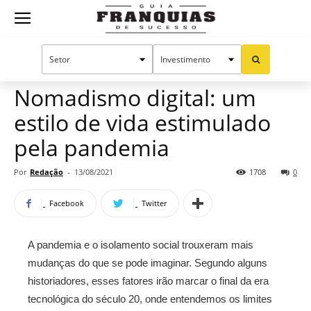
Guia
Home
Notícias
Mercado de franquias
Franquias
Nomadismo digital: um
estilo de vida estimulado
de
pela pandemia
Por
Redação
-
13/08/2021
1708
0
Sucesso
Facebook
Twitter
A pandemia e o isolamento social trouxeram mais
mudanças do que se pode imaginar. Segundo alguns
historiadores, esses fatores irão marcar o final da era
tecnológica do século 20, onde entendemos os limites