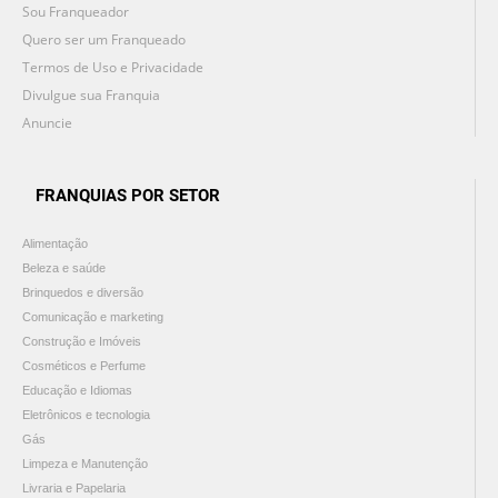
Sou Franqueador
Quero ser um Franqueado
Termos de Uso e Privacidade
Divulgue sua Franquia
Anuncie
FRANQUIAS POR SETOR
Alimentação
Beleza e saúde
Brinquedos e diversão
Comunicação e marketing
Construção e Imóveis
Cosméticos e Perfume
Educação e Idiomas
Eletrônicos e tecnologia
Gás
Limpeza e Manutenção
Livraria e Papelaria