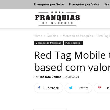
Franquias por Setor
Franquias por Valor
Fra
Guia
Home
Notícias
Mercado de franquias
Red Tag 
Franquias
Mercado de franquias
Publieditorial
Red Tag Mobile
de
based com valor
Sucesso
Por
Thabata Delfina
-
23/08/2021
Facebook
Twitter
Pi