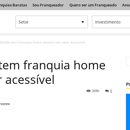
nquias Baratas
Sou Franqueador
Quero ser um Franqueado
Anu
Mobile tem franquia home based com valor acessível
 tem franquia home
 acessível
P
2690
0
nterest