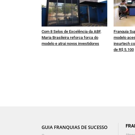
Com 8 Selos de Excelência da ABF,
Franquia Su
Maria Brasileira reforça força do
modelo aces
modelo e atrai novos investidores
insurtech co
de R$ 5.100
FRA
GUIA FRANQUIAS DE SUCESSO
Alime