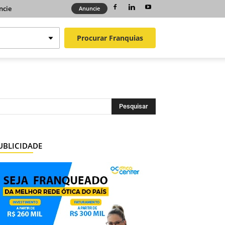
ncie
Anuncie
Procurar
Franquias
UBLICIDADE