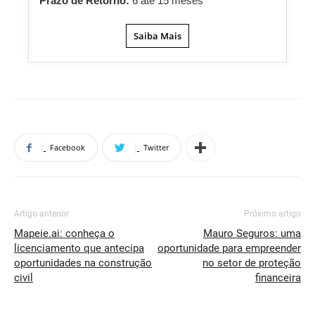
Prazo de Retorno:
6 até 15 meses
Saiba Mais
Facebook
Twitter
Artigo anterior
Próximo artigo
Mapeie.ai: conheça o
Mauro Seguros: uma
licenciamento que antecipa
oportunidade para empreender
oportunidades na construção
no setor de proteção
civil
financeira