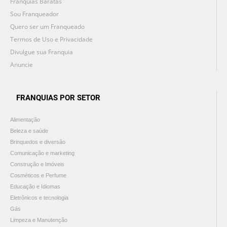
Franquias Baratas
Sou Franqueador
Quero ser um Franqueado
Termos de Uso e Privacidade
Divulgue sua Franquia
Anuncie
FRANQUIAS POR SETOR
Alimentação
Beleza e saúde
Brinquedos e diversão
Comunicação e marketing
Construção e Imóveis
Cosméticos e Perfume
Educação e Idiomas
Eletrônicos e tecnologia
Gás
Limpeza e Manutenção