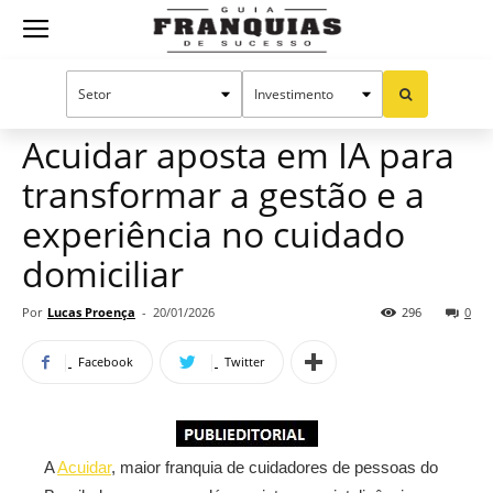
Guia
Home
Notícias
Franquias baratas
Publieditorial
Franquias
Acuidar aposta em IA para
transformar a gestão e a
de
experiência no cuidado
domiciliar
Sucesso
Por
Lucas Proença
-
20/01/2026
296
0
Facebook
Twitter
A
Acuidar
, maior franquia de cuidadores de pessoas do