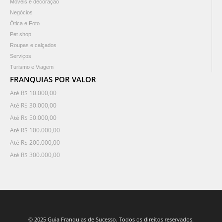
Móveis e decoração
Negócios
Ótica e Foto
Pet shop
Roupas e calçados
Serviços
Turismo e Viagem
FRANQUIAS POR VALOR
Até R$ 10.000,00
Até R$ 30.000,00
Até R$ 50.000,00
Até R$ 100.000,00
Até R$ 200.000,00
Até R$ 300.000,00
© 2025 Guia Franquias de Sucesso. Todos os direitos reservados.