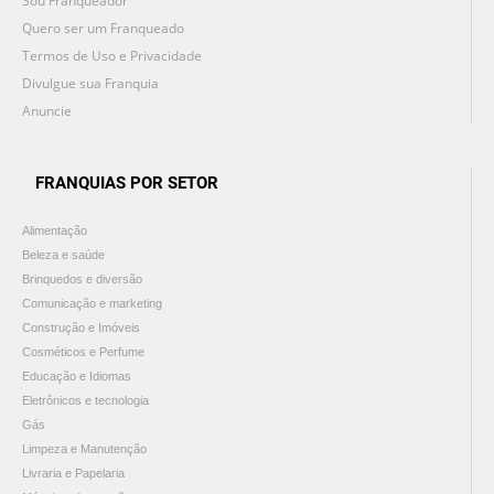
Sou Franqueador
Quero ser um Franqueado
Termos de Uso e Privacidade
Divulgue sua Franquia
Anuncie
FRANQUIAS POR SETOR
Alimentação
Beleza e saúde
Brinquedos e diversão
Comunicação e marketing
Construção e Imóveis
Cosméticos e Perfume
Educação e Idiomas
Eletrônicos e tecnologia
Gás
Limpeza e Manutenção
Livraria e Papelaria