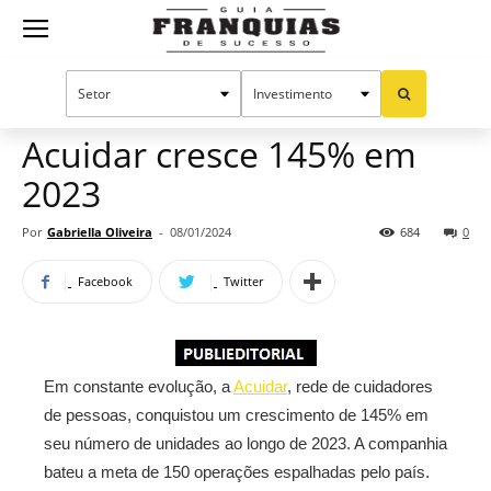
Guia
Home
Notícias
Mercado de franquias
Publieditorial
Franquias
Acuidar cresce 145% em
2023
de
Por
Gabriella Oliveira
-
08/01/2024
684
0
Facebook
Twitter
Sucesso
Em constante evolução, a
Acuidar
, rede de cuidadores
de pessoas, conquistou um crescimento de 145% em
seu número de unidades ao longo de 2023. A companhia
bateu a meta de 150 operações espalhadas pelo país.