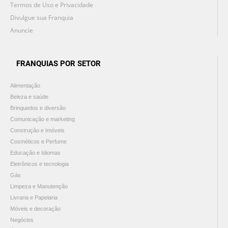
Termos de Uso e Privacidade
Divulgue sua Franquia
Anuncie
FRANQUIAS POR SETOR
Alimentação
Beleza e saúde
Brinquedos e diversão
Comunicação e marketing
Construção e Imóveis
Cosméticos e Perfume
Educação e Idiomas
Eletrônicos e tecnologia
Gás
Limpeza e Manutenção
Livraria e Papelaria
Móveis e decoração
Negócios