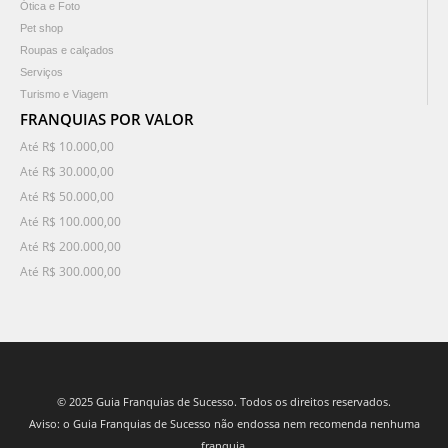
Ótica e Foto
Pet shop
Roupas e calçados
Serviços
Turismo e Viagem
FRANQUIAS POR VALOR
Até R$ 10.000,00
Até R$ 30.000,00
Até R$ 50.000,00
Até R$ 100.000,00
Até R$ 200.000,00
Até R$ 300.000,00
© 2025 Guia Franquias de Sucesso. Todos os direitos reservados.
Aviso: o Guia Franquias de Sucesso não endossa nem recomenda nenhuma
franquia.