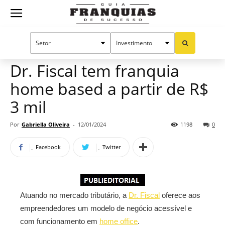
Guia
Home
Notícias
Mercado de franquias
Publieditorial
Franquias
Dr. Fiscal tem franquia
home based a partir de R$
de
3 mil
Por
Gabriella Oliveira
-
12/01/2024
1198
0
Sucesso
Facebook
Twitter
Atuando no mercado tributário, a
Dr. Fiscal
oferece aos
empreendedores um modelo de negócio acessível e
com funcionamento em
home office
.