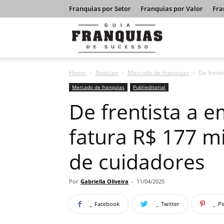
Franquias por Setor
Franquias por Valor
Fra
Guia
Home
Notícias
Mercado de franquias
De frent
Franquias
Mercado de franquias
Publieditorial
De frentista a 
de
fatura R$ 177 m
de cuidadores
Sucesso
Por
Gabriella Oliveira
-
11/04/2025
Facebook
Twitter
Pi