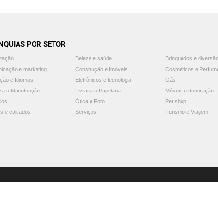
NQUIAS POR SETOR
ntação
Beleza e saúde
Brinquedos e diversã
icação e marketing
Construção e Imóveis
Cosméticos e Perfum
ção e Idiomas
Eletrônicos e tecnologia
Gás
za e Manutenção
Livraria e Papelaria
Móveis e decoração
ios
Ótica e Foto
Pet shop
s e calçados
Serviços
Turismo e Viagem
© 2025 Guia Franquias de Sucesso. Todos os direitos reservados.
Aviso: o Guia Franquias de Sucesso não endossa nem recomenda nenhuma franquia.