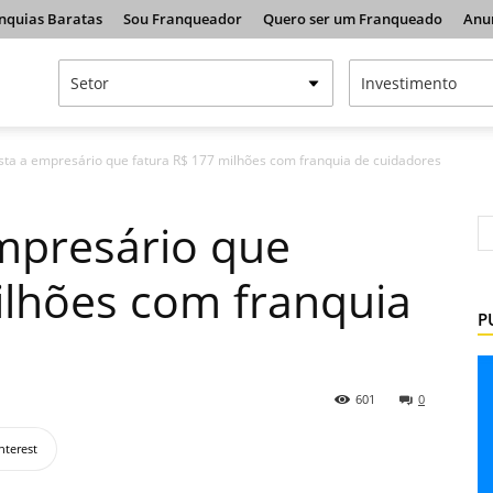
nquias Baratas
Sou Franqueador
Quero ser um Franqueado
Anu
ista a empresário que fatura R$ 177 milhões com franquia de cuidadores
empresário que
ilhões com franquia
P
601
0
nterest