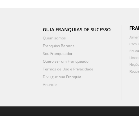
FRA
GUIA FRANQUIAS DE SUCESSO
Quem somos
Alime
Comun
Franquias Baratas
Educa
Sou Franqueador
Limpe
Quero ser um Franqueado
Negóc
Termos de Uso e Privacidade
Roupa
Divulgue sua Franquia
Anuncie