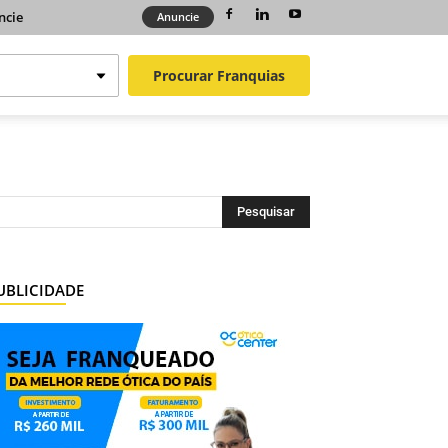
ncie
Anuncie
Procurar
Franquias
UBLICIDADE