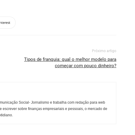
nterest
Próximo artigo
Tipos de franquia: qual o melhor modelo para
começar com pouco dinheiro?
municação Social- Jornalismo e trabalha com redação para web
e escrever sobre finanças empresariais e pessoais, o mercado de
otidiano.