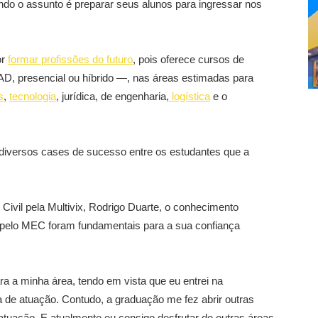
do o assunto é preparar seus alunos para ingressar nos
or
formar profissões do futuro
, pois oferece cursos de
 presencial ou híbrido —, nas áreas estimadas para
s
,
tecnologia
, jurídica, de engenharia,
logística
e o
r diversos cases de sucesso entre os estudantes que a
ivil pela Multivix, Rodrigo Duarte, o conhecimento
do pelo MEC foram fundamentais para a sua confiança
ra a minha área, tendo em vista que eu entrei na
de atuação. Contudo, a graduação me fez abrir outras
tuação. E atualmente eu consigo desfrutar de outras áreas