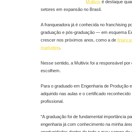
Multivix
é destaque quan
setores em expansão no Brasil.
A franqueadora já é conhecida no franchising p
graduação e pós-graduação — em esquema EAD,
crescer nos próximos anos, como a de
finança
marketing
.
Nesse sentido, a Multivix foi a responsável po
escolhem.
Para o graduado em Engenharia de Produção e C
adquirido nas aulas e o certificado reconheci
profissional.
“A graduação foi de fundamental importância pa
engenharia já com conhecimento na minha área 
oportunidades dentro de todo o meu campo de a