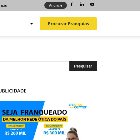
ncie
Anuncie
Procurar
Franquias
UBLICIDADE