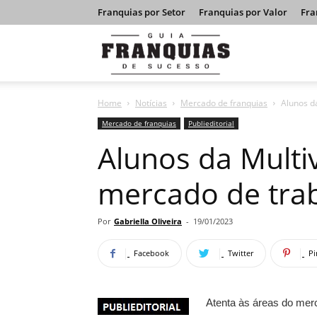
Franquias por Setor
Franquias por Valor
Fra
Guia
Home
Notícias
Mercado de franquias
Alunos d
Franquias
Mercado de franquias
Publieditorial
Alunos da Multi
de
mercado de tra
Sucesso
Por
Gabriella Oliveira
-
19/01/2023
Facebook
Twitter
Pi
Atenta às áreas do mer