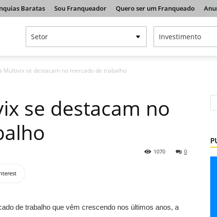
nquias Baratas
Sou Franqueador
Quero ser um Franqueado
Anu
a Multivix se destacam no mercado de trabalho
vix se destacam no
balho
P
1070
0
nterest
cado de trabalho que vêm crescendo nos últimos anos, a