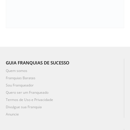
GUIA FRANQUIAS DE SUCESSO
Quem somos
Franquias Baratas
Sou Franqueador
Quero ser um Franqueado
Termos de Uso e Privacidade
Divulgue sua Franquia
Anuncie