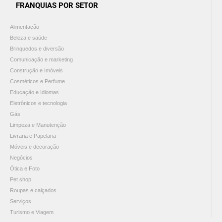
FRANQUIAS POR SETOR
Alimentação
Beleza e saúde
Brinquedos e diversão
Comunicação e marketing
Construção e Imóveis
Cosméticos e Perfume
Educação e Idiomas
Eletrônicos e tecnologia
Gás
Limpeza e Manutenção
Livraria e Papelaria
Móveis e decoração
Negócios
Ótica e Foto
Pet shop
Roupas e calçados
Serviços
Turismo e Viagem