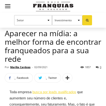
Guia
Home
Notícias
Manual do sucesso
Franquias
Aparecer na mídia: a
melhor forma de encontrar
de
franqueados para a sua
rede
Sucesso
Por
Marília Cardoso
-
02/09/2021
1857
0
Facebook
Twitter
Toda empresa
busca por leads qualificados
que
aumentem seu número de clientes e,
consequentemente, seu faturamento. Mas, o fato é que