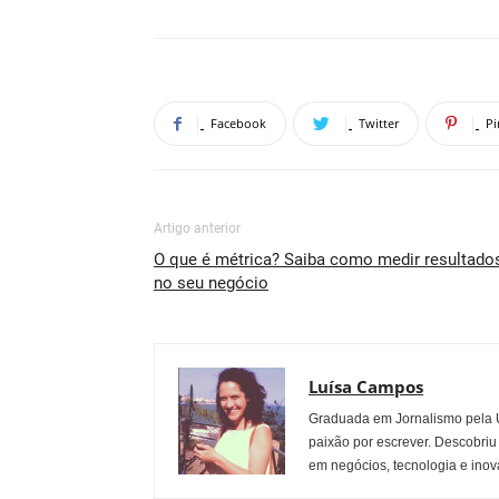
Facebook
Twitter
Pi
Artigo anterior
O que é métrica? Saiba como medir resultado
no seu negócio
Luísa Campos
Graduada em Jornalismo pela U
paixão por escrever. Descobriu
em negócios, tecnologia e inov