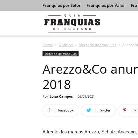
Franquias por Setor
Franquias por Valor
Fra
Guia
Home
Notícias
Mercado de franquias
Arezzo&C
Franquias
Mercado de franquias
Arezzo&Co anun
de
2018
Sucesso
Por
Luísa Campos
-
02/09/2021
Facebook
Twitter
Pi
À frente das marcas Arezzo, Schutz, Anacapri,