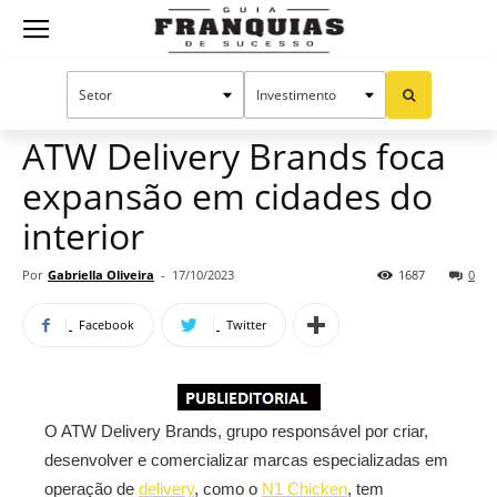
Guia
Home
Notícias
Mercado de franquias
Publieditorial
Franquias
ATW Delivery Brands foca
expansão em cidades do
de
interior
Por
Gabriella Oliveira
-
17/10/2023
1687
0
Sucesso
Facebook
Twitter
O ATW Delivery Brands, grupo responsável por criar,
desenvolver e comercializar marcas especializadas em
operação de
delivery
, como o
N1 Chicken
, tem