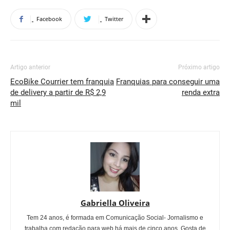
Facebook
Twitter
Artigo anterior
Próximo artigo
EcoBike Courrier tem franquia
Franquias para conseguir uma
de delivery a partir de R$ 2,9
renda extra
mil
Gabriella Oliveira
Tem 24 anos, é formada em Comunicação Social- Jornalismo e
trabalha com redação para web há mais de cinco anos. Gosta de