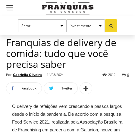
Guia
Home
Notícias
Oportunidades e tendências
Franquias
Franquias de delivery de
comida: tudo que você
de
precisa saber
Por
Gabriella Oliveira
-
14/08/2024
2812
0
Sucesso
Facebook
Twitter
O delivery de refeições vem crescendo a passos largos
desde o início da pandemia. De acordo com a pesquisa
Food Service 2021, realizada pela Associação Brasileira
de Franchising em parceria com a Galunion, houve um