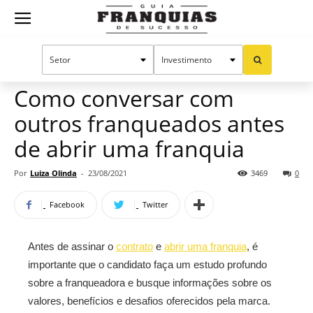
Guia
Home
Notícias
Dicas para franqueados
Franquias
Como conversar com
outros franqueados antes
de
de abrir uma franquia
Por
Luiza Olinda
-
23/08/2021
3469
0
Sucesso
Facebook
Twitter
Antes de assinar o
contrato
e
abrir uma franquia
, é
importante que o candidato faça um estudo profundo
sobre a franqueadora e busque informações sobre os
valores, benefícios e desafios oferecidos pela marca.