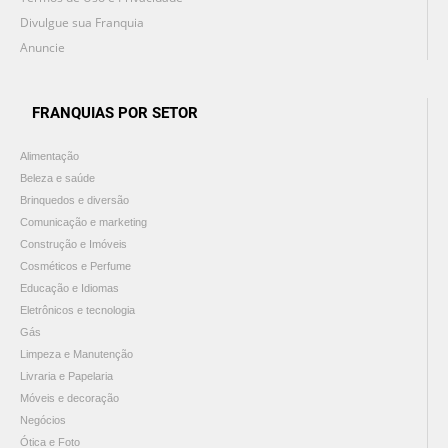
Divulgue sua Franquia
Anuncie
FRANQUIAS POR SETOR
Alimentação
Beleza e saúde
Brinquedos e diversão
Comunicação e marketing
Construção e Imóveis
Cosméticos e Perfume
Educação e Idiomas
Eletrônicos e tecnologia
Gás
Limpeza e Manutenção
Livraria e Papelaria
Móveis e decoração
Negócios
Ótica e Foto