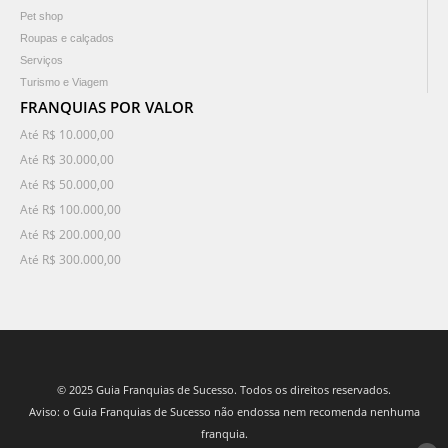
Pet shop
Roupas e calçados
Serviços
Turismo e Viagem
FRANQUIAS POR VALOR
Até R$ 10.000,00
Até R$ 30.000,00
Até R$ 50.000,00
Até R$ 100.000,00
Até R$ 200.000,00
Até R$ 300.000,00
© 2025 Guia Franquias de Sucesso. Todos os direitos reservados.
Aviso: o Guia Franquias de Sucesso não endossa nem recomenda nenhuma
franquia.