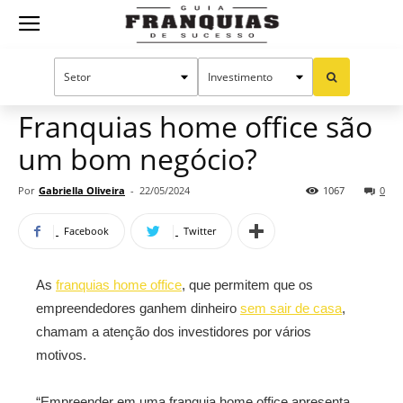
Guia
Home
Notícias
Dicas para franqueados
Franquias
Franquias home office são
um bom negócio?
de
Por
Gabriella Oliveira
-
22/05/2024
1067
0
Facebook
Twitter
Sucesso
As
franquias home office
, que permitem que os
empreendedores ganhem dinheiro
sem sair de casa
,
chamam a atenção dos investidores por vários
motivos.
“Empreender em uma franquia home office apresenta