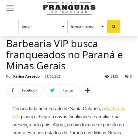
Guia
Home
Notícias
Mercado de franquias
Franquias
Barbearia VIP busca
franqueados no Paraná e
de
Minas Gerais
Por
Karina Azevedo
-
31/08/2021
2135
0
Sucesso
Facebook
Twitter
Consolidada no mercado de Santa Catarina, a
Barbearia
VIP
planeja chegar a novas localidades e ampliar sua
presença pelo país. Agora, o novo foco de expansão da
marca está nos estados do Paraná e de Minas Gerais.