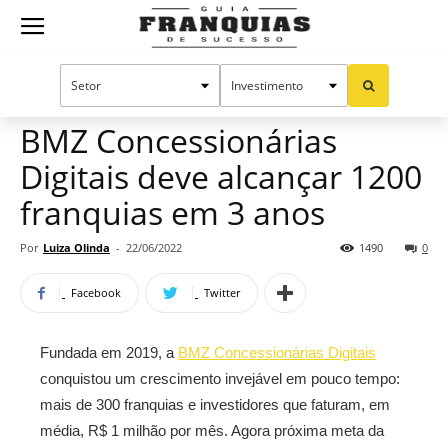
Guia
Home
Notícias
Mercado de franquias
Franquias
BMZ Concessionárias
Digitais deve alcançar 1200
de
franquias em 3 anos
Por
Luiza Olinda
-
22/06/2022
1490
0
Sucesso
Facebook
Twitter
Fundada em 2019, a
BMZ Concessionárias Digitais
conquistou um crescimento invejável em pouco tempo:
mais de 300 franquias e investidores que faturam, em
média, R$ 1 milhão por mês. Agora próxima meta da