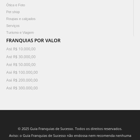
Ótica e Foto
Pet shop
Roupas e calçados
Serviços
Turismo e Viagem
FRANQUIAS POR VALOR
Até R$ 10.000,00
Até R$ 30.000,00
Até R$ 50.000,00
Até R$ 100.000,00
Até R$ 200.000,00
Até R$ 300.000,00
© 2025 Guia Franquias de Sucesso. Todos os direitos reservados.
Aviso: o Guia Franquias de Sucesso não endossa nem recomenda nenhuma