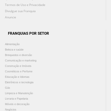
Termos de Uso e Privacidade
Divulgue sua Franquia
Anuncie
FRANQUIAS POR SETOR
Alimentação
Beleza e saúde
Brinquedos e diversão
Comunicação e marketing
Construção e Imóveis
Cosméticos e Perfume
Educação e Idiomas
Eletrônicos e tecnologia
Gás
Limpeza e Manutenção
Livraria e Papelaria
Móveis e decoração
Negócios