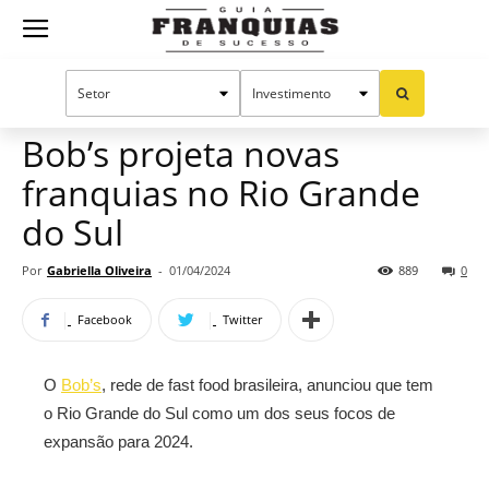
Guia
Home
Notícias
Mercado de franquias
Franquias
Bob’s projeta novas
franquias no Rio Grande
de
do Sul
Por
Gabriella Oliveira
-
01/04/2024
889
0
Sucesso
Facebook
Twitter
O
Bob’s
, rede de fast food brasileira, anunciou que tem
o Rio Grande do Sul como um dos seus focos de
expansão para 2024.