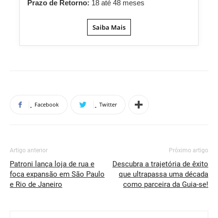
Prazo de Retorno:
18 até 48 meses
Saiba Mais
Facebook
Twitter
Artigo anterior
Próximo artigo
Patroni lança loja de rua e
Descubra a trajetória de êxito
foca expansão em São Paulo
que ultrapassa uma década
e Rio de Janeiro
como parceira da Guia-se!