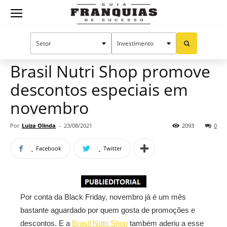
Guia
Home
Notícias
Mercado de franquias
Publieditorial
Franquias
Brasil Nutri Shop promove
descontos especiais em
de
novembro
Por
Luiza Olinda
-
23/08/2021
2093
0
Sucesso
Facebook
Twitter
Por conta da Black Friday, novembro já é um mês
bastante aguardado por quem gosta de promoções e
descontos. E a
Brasil Nutri Shop
também aderiu a esse