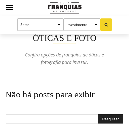
Guia
Início
Franquias por setor
Óticas e Foto
Franquias
ÓTICAS E FOTO
Confira opções de franquias de óticas e
de
fotografia para investir.
Sucesso
Não há posts para exibir