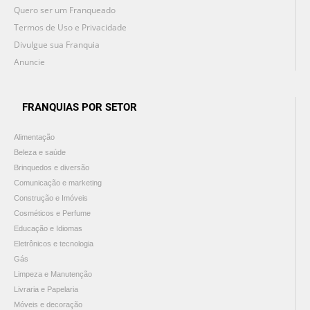
Quero ser um Franqueado
Termos de Uso e Privacidade
Divulgue sua Franquia
Anuncie
FRANQUIAS POR SETOR
Alimentação
Beleza e saúde
Brinquedos e diversão
Comunicação e marketing
Construção e Imóveis
Cosméticos e Perfume
Educação e Idiomas
Eletrônicos e tecnologia
Gás
Limpeza e Manutenção
Livraria e Papelaria
Móveis e decoração