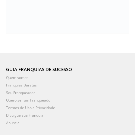
GUIA FRANQUIAS DE SUCESSO
Quem somos
Franquias Baratas
Sou Franqueador
Quero ser um Franqueado
Termos de Uso e Privacidade
Divulgue sua Franquia
Anuncie