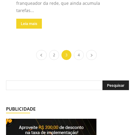
franqueador da rede, que ainda acumula
tarefas...
Leia mais
2
3
4
PUBLICIDADE