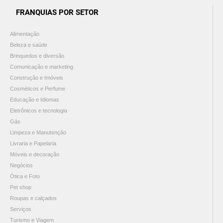
FRANQUIAS POR SETOR
Alimentação
Beleza e saúde
Brinquedos e diversão
Comunicação e marketing
Construção e Imóveis
Cosméticos e Perfume
Educação e Idiomas
Eletrônicos e tecnologia
Gás
Limpeza e Manutenção
Livraria e Papelaria
Móveis e decoração
Negócios
Ótica e Foto
Pet shop
Roupas e calçados
Serviços
Turismo e Viagem