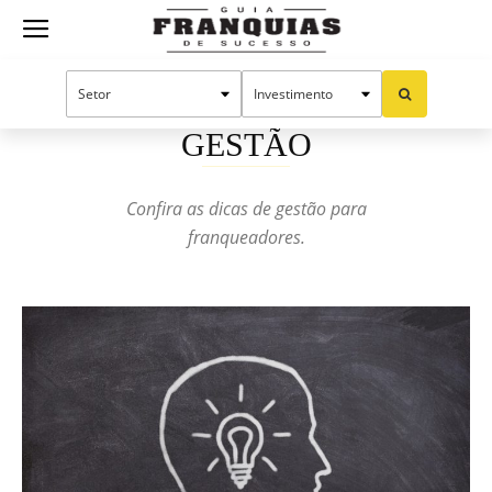
Guia
Início
Manual do sucesso
Gestão
Página 3
Franquias
GESTÃO
Confira as dicas de gestão para
de
franqueadores.
Sucesso