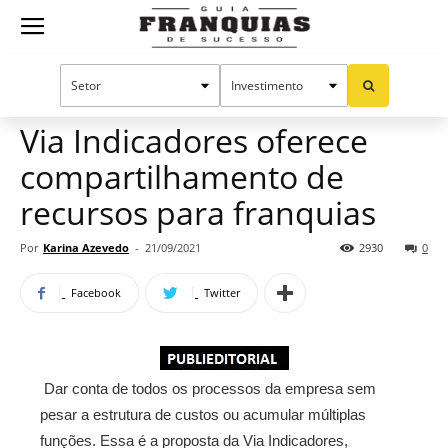
Guia
Home
Notícias
Manual do sucesso
Gestão
Franquias
Via Indicadores oferece
compartilhamento de
de
recursos para franquias
Por
Karina Azevedo
-
21/09/2021
2930
0
Sucesso
Facebook
Twitter
Dar conta de todos os processos da empresa sem
pesar a estrutura de custos ou acumular múltiplas
funções. Essa é a proposta da Via Indicadores,