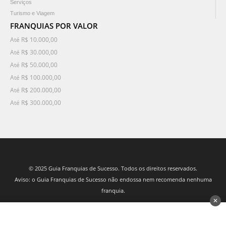
Serviços
Turismo e Viagem
FRANQUIAS POR VALOR
Até R$ 10.000,00
Até R$ 30.000,00
Até R$ 50.000,00
Até R$ 100.000,00
Até R$ 200.000,00
Até R$ 300.000,00
© 2025 Guia Franquias de Sucesso. Todos os direitos reservados.
Aviso: o Guia Franquias de Sucesso não endossa nem recomenda nenhuma
franquia.
✕
desenvolvido por 3Nós