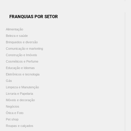
FRANQUIAS POR SETOR
Alimentação
Beleza e saúde
Brinquedos e diversão
Comunicação e marketing
Construção e Imóveis
Cosméticos e Perfume
Educação e Idiomas
Eletrônicos e tecnologia
Gás
Limpeza e Manutenção
Livraria e Papelaria
Móveis e decoração
Negócios
Ótica e Foto
Pet shop
Roupas e calçados