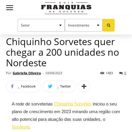
Guia
Home
Notícias
Mercado de franquias
Franquias
Chiquinho Sorvetes quer
chegar a 200 unidades no
de
Nordeste
Por
Gabriella Oliveira
-
03/04/2023
1483
0
Sucesso
Facebook
Twitter
A rede de sorveterias
Chiquinho Sorvetes
iniciou o seu
plano de crescimento em 2023 mirando uma região com
alto potencial para atuação das suas unidades, o
Nordeste
.