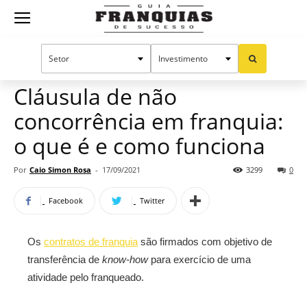
Guia
Home
Notícias
Artigos
Manual do sucesso
Franquias
Cláusula de não
concorrência em franquia:
de
o que é e como funciona
Por
Caio Simon Rosa
-
17/09/2021
3299
0
Sucesso
Facebook
Twitter
Os
contratos de franquia
são firmados com objetivo de
transferência de
know-how
para exercício de uma
atividade pelo franqueado.