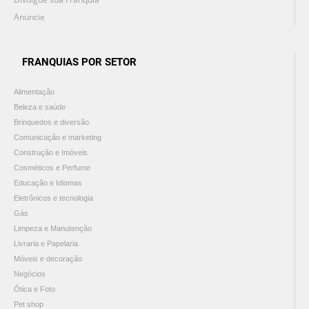
Anuncie
FRANQUIAS POR SETOR
Alimentação
Beleza e saúde
Brinquedos e diversão
Comunicação e marketing
Construção e Imóveis
Cosméticos e Perfume
Educação e Idiomas
Eletrônicos e tecnologia
Gás
Limpeza e Manutenção
Livraria e Papelaria
Móveis e decoração
Negócios
Ótica e Foto
Pet shop