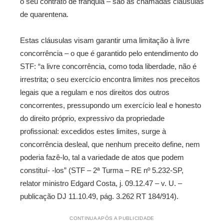
o seu contrato de franquia – são as chamadas cláusulas
de quarentena.
Estas cláusulas visam garantir uma limitação à livre
concorrência – o que é garantido pelo entendimento do
STF: “a livre concorrência, como toda liberdade, não é
irrestrita; o seu exercício encontra limites nos preceitos
legais que a regulam e nos direitos dos outros
concorrentes, pressupondo um exercício leal e honesto
do direito próprio, expressivo da propriedade
profissional: excedidos estes limites, surge à
concorrência desleal, que nenhum preceito define, nem
poderia fazê-lo, tal a variedade de atos que podem
constituí- -los” (STF – 2ª Turma – RE nº 5.232-SP,
relator ministro Edgard Costa, j. 09.12.47 – v. U. –
publicação DJ 11.10.49, pág. 3.262 RT 184/914).
CONTINUA APÓS A PUBLICIDADE