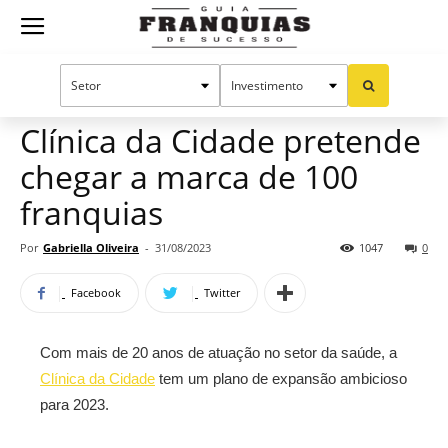
Guia
Home
Notícias
Mercado de franquias
Franquias
Clínica da Cidade pretende
chegar a marca de 100
de
franquias
Por
Gabriella Oliveira
-
31/08/2023
1047
0
Sucesso
Facebook
Twitter
Com mais de 20 anos de atuação no setor da saúde, a
Clínica da Cidade
tem um plano de expansão ambicioso
para 2023.