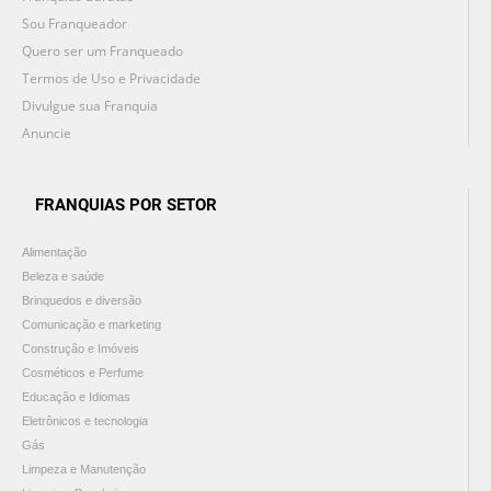
Sou Franqueador
Quero ser um Franqueado
Termos de Uso e Privacidade
Divulgue sua Franquia
Anuncie
FRANQUIAS POR SETOR
Alimentação
Beleza e saúde
Brinquedos e diversão
Comunicação e marketing
Construção e Imóveis
Cosméticos e Perfume
Educação e Idiomas
Eletrônicos e tecnologia
Gás
Limpeza e Manutenção