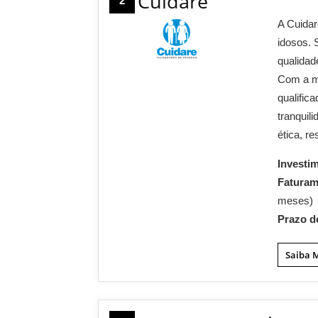
Cuidare
2
A Cuidar
idosos. 
qualidad
Com a mi
qualific
tranquil
ética, r
Investi
Fatura
meses)
Prazo d
Saiba 