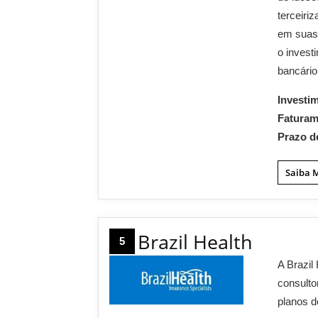
terceiri
em suas 
o invest
bancário
Investi
Fatura
Prazo d
Saiba 
Brazil Health
5
A Brazil
consulto
planos d