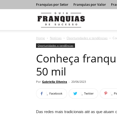
Franquias por Setor
Franquias por Valor
Fra
Guia
Home
Notícias
Oportunidades e tendências
Co
Franquias
Oportunidades e tendências
Conheça franqui
de
50 mil
Sucesso
Por
Gabriella Oliveira
-
20/06/2023
Facebook
Twitter
Pi
Das redes mais tradicionais até as que atuam 