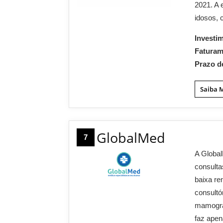
2021. A 
idosos, 
Investi
Fatura
Prazo d
Saiba 
GlobalMed
7
A Globa
consulta
baixa re
consultó
mamograf
faz apen