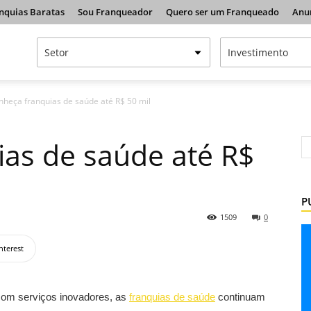
nquias Baratas
Sou Franqueador
Quero ser um Franqueado
Anu
nheça franquias de saúde até R$ 50 mil
as de saúde até R$
P
1509
0
nterest
com serviços inovadores, as
franquias de saúde
continuam