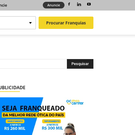
ncie
Anuncie
Procurar
Franquias
UBLICIDADE