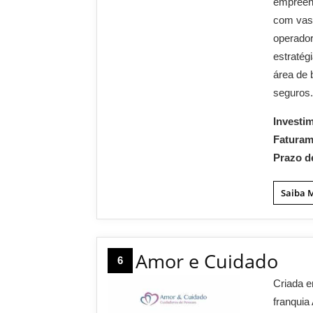
empreend
com vas
operador
estratég
área de 
seguros
Investi
Fatura
Prazo d
Saiba 
Amor e Cuidado
6
Criada e
franquia