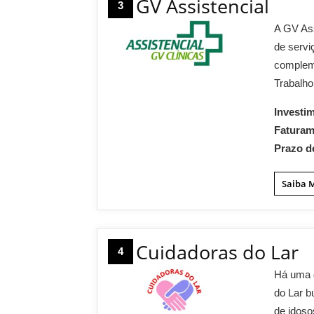
GV Assistencial
3
A GV As
de servi
complem
Trabalho
Investi
Fatura
Prazo d
Saiba 
Cuidadoras do Lar
4
Há uma 
do Lar b
de idoso