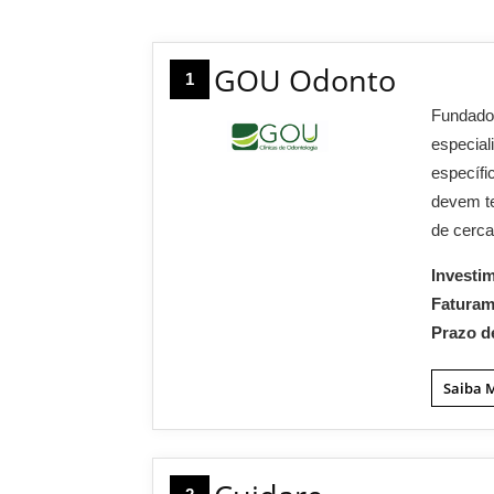
GOU Odonto
1
Fundado
especial
específi
devem t
de cerca
Investi
Fatura
Prazo d
Saiba 