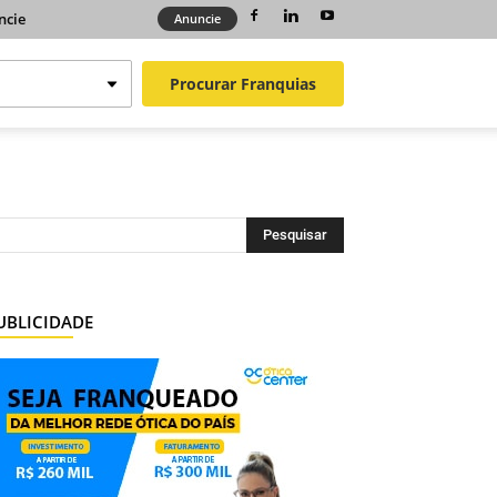
ncie
Anuncie
Procurar
Franquias
UBLICIDADE