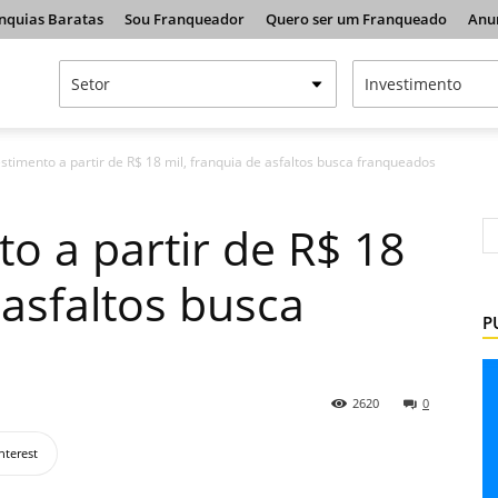
nquias Baratas
Sou Franqueador
Quero ser um Franqueado
Anu
stimento a partir de R$ 18 mil, franquia de asfaltos busca franqueados
o a partir de R$ 18
 asfaltos busca
P
2620
0
nterest