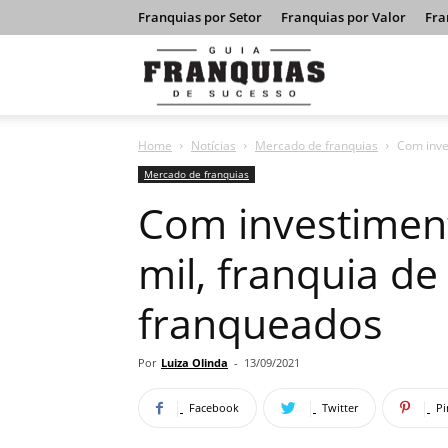
Franquias por Setor
Franquias por Valor
Fra
Guia
Home
Notícias
Mercado de franquias
Com inve
Franquias
Mercado de franquias
Com investiment
de
mil, franquia de
franqueados
Sucesso
Por
Luiza Olinda
-
13/09/2021
Facebook
Twitter
Pi