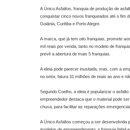
A Único Asfaltos, franquia de produção de asfal
conquistar cinco novos franqueados até o fim d
Goiânia, Curitiba e Porto Alegre.
A marca, que já tem oito franquias, promete ao
mil reais por venda, tanto no modelo de franquia
prevê a abertura de mais 5 franquias.
A ideia pode parecer inusitada, mas, com a em
no setor, fatura 31 milhões de reais ao ano e
Segundo Coelho, a ideia é popularizar o asfalto
empreendedor destaca que o material pode ser 
chuva, para facilitar as reparações emergenciai
A Único Asfaltos começou a ser desenvolvida p
modelos de empreendimento: a franquia fabril e