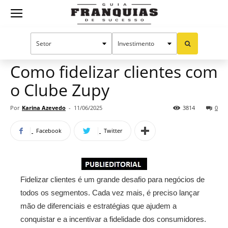
Guia
Home
Notícias
Mercado de franquias
Publieditorial
Franquias
Como fidelizar clientes com
o Clube Zupy
de
Por
Karina Azevedo
-
11/06/2025
3814
0
Facebook
Twitter
Sucesso
Fidelizar clientes é um grande desafio para negócios de
todos os segmentos. Cada vez mais, é preciso lançar
mão de diferenciais e estratégias que ajudem a
conquistar e a incentivar a fidelidade dos consumidores.