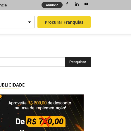
ncie
Anuncie
Procurar
Franquias
UBLICIDADE