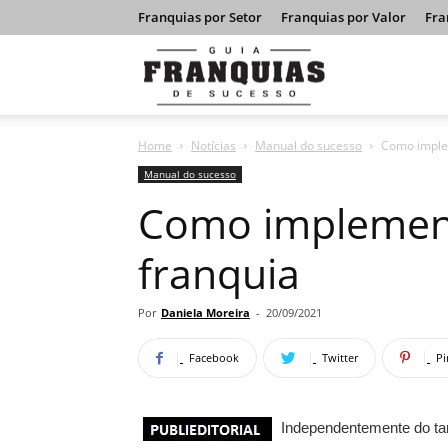
Franquias por Setor
Franquias por Valor
Fra
Guia
Home
Notícias
Manual do sucesso
Como imple
Franquias
Manual do sucesso
Como implement
de
franquia
Sucesso
Por
Daniela Moreira
-
20/09/2021
Facebook
Twitter
Pi
Independentemente do ta