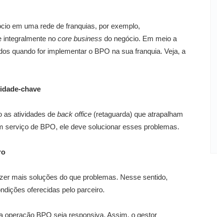
ócio em uma rede de franquias, por exemplo,
 integralmente no
core business
do negócio. Em meio a
dados quando for implementar o BPO na sua franquia. Veja, a
vidade-chave
ão as atividades de
back office
(retaguarda) que atrapalham
um serviço de BPO, ele deve solucionar esses problemas.
ro
azer mais soluções do que problemas. Nesse sentido,
ondições oferecidas pelo parceiro.
da operação BPO seja responsiva. Assim, o gestor