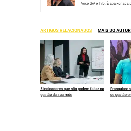
Você S/A e Info. É apaixonada
ARTIGOS RELACIONADOS
MAIS DO AUTOR
5 indicadores que não podem faltar na
Franquias: n
gestão da sua rede
de gestão or