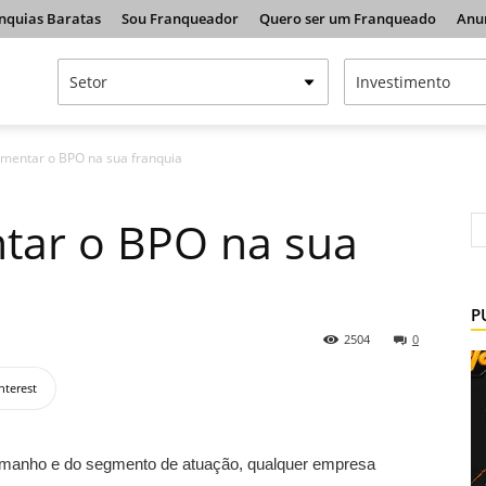
nquias Baratas
Sou Franqueador
Quero ser um Franqueado
Anu
mentar o BPO na sua franquia
ar o BPO na sua
P
2504
0
nterest
manho e do segmento de atuação, qualquer empresa