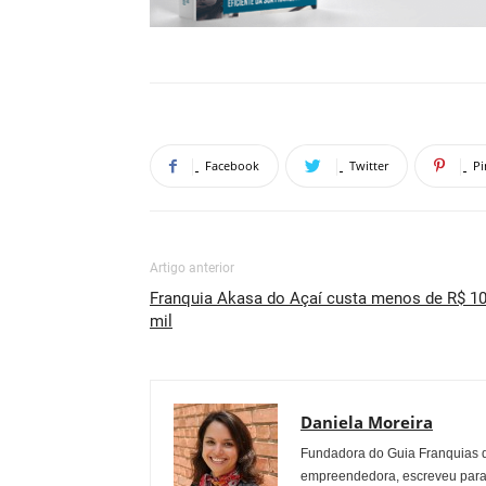
Facebook
Twitter
Pi
Artigo anterior
Franquia Akasa do Açaí custa menos de R$ 1
mil
Daniela Moreira
Fundadora do Guia Franquias d
empreendedora, escreveu par