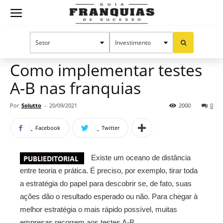
Guia
Home
Notícias
Manual do sucesso
Franquias
Como implementar testes
A-B nas franquias
de
Por
Solutto
-
20/09/2021
2000
0
Facebook
Twitter
Sucesso
Existe um oceano de distância
entre teoria e prática. É preciso, por exemplo, tirar toda
a estratégia do papel para descobrir se, de fato, suas
ações dão o resultado esperado ou não. Para chegar à
melhor estratégia o mais rápido possível, muitas
empresas recorrem aos testes A-B.