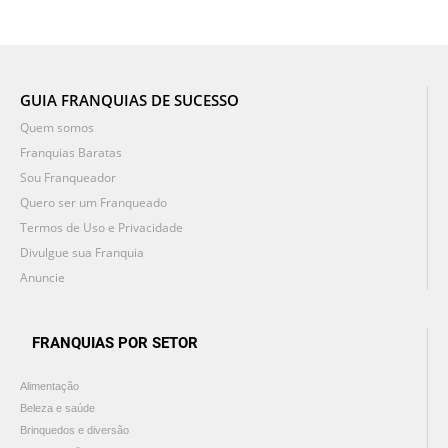
GUIA FRANQUIAS DE SUCESSO
Quem somos
Franquias Baratas
Sou Franqueador
Quero ser um Franqueado
Termos de Uso e Privacidade
Divulgue sua Franquia
Anuncie
FRANQUIAS POR SETOR
Alimentação
Beleza e saúde
Brinquedos e diversão