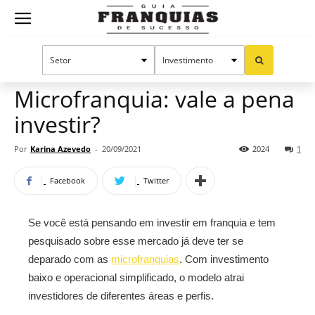
Guia
Home
Notícias
Dicas para franqueados
Franquias
Microfranquia: vale a pena
investir?
de
Por
Karina Azevedo
-
20/09/2021
2024
1
Facebook
Twitter
Sucesso
Se você está pensando em investir em franquia e tem
pesquisado sobre esse mercado já deve ter se
deparado com as
microfranquias
. Com investimento
baixo e operacional simplificado, o modelo atrai
investidores de diferentes áreas e perfis.