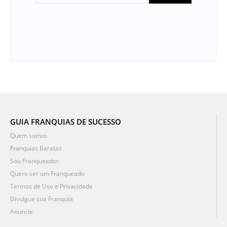
GUIA FRANQUIAS DE SUCESSO
Quem somos
Franquias Baratas
Sou Franqueador
Quero ser um Franqueado
Termos de Uso e Privacidade
Divulgue sua Franquia
Anuncie