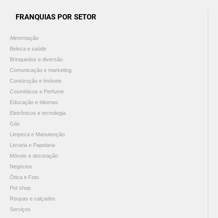
FRANQUIAS POR SETOR
Alimentação
Beleza e saúde
Brinquedos e diversão
Comunicação e marketing
Construção e Imóveis
Cosméticos e Perfume
Educação e Idiomas
Eletrônicos e tecnologia
Gás
Limpeza e Manutenção
Livraria e Papelaria
Móveis e decoração
Negócios
Ótica e Foto
Pet shop
Roupas e calçados
Serviços