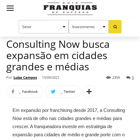
Guia
Home
Notícias
Mercado de franquias
Franquias
Consulting Now busca
expansão em cidades
de
grandes e médias
Por
Luísa Campos
-
13/09/2021
2354
0
Sucesso
Facebook
Twitter
Em expansão por franchising desde 2017, a Consulting
Now está de olho nas cidades grandes e médias para
crescer. A franqueadora investe em estratégia de
expansão para cidades de médio e grande porte com o