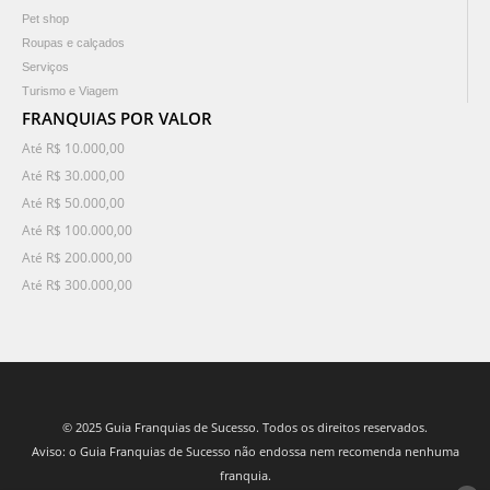
Pet shop
Roupas e calçados
Serviços
Turismo e Viagem
FRANQUIAS POR VALOR
Até R$ 10.000,00
Até R$ 30.000,00
Até R$ 50.000,00
Até R$ 100.000,00
Até R$ 200.000,00
Até R$ 300.000,00
© 2025 Guia Franquias de Sucesso. Todos os direitos reservados.
Aviso: o Guia Franquias de Sucesso não endossa nem recomenda nenhuma
franquia.