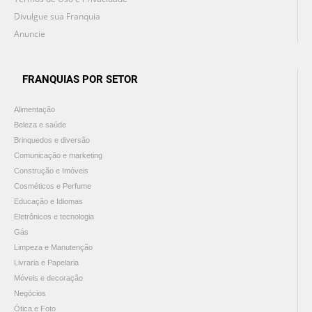
Divulgue sua Franquia
Anuncie
FRANQUIAS POR SETOR
Alimentação
Beleza e saúde
Brinquedos e diversão
Comunicação e marketing
Construção e Imóveis
Cosméticos e Perfume
Educação e Idiomas
Eletrônicos e tecnologia
Gás
Limpeza e Manutenção
Livraria e Papelaria
Móveis e decoração
Negócios
Ótica e Foto