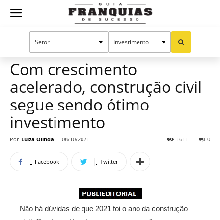
Guia
Home
Notícias
Mercado de franquias
Publieditorial
Franquias
Com crescimento
acelerado, construção civil
de
segue sendo ótimo
investimento
Sucesso
Por
Luiza Olinda
-
08/10/2021
1611
0
Facebook
Twitter
Não há dúvidas de que 2021 foi o ano da construção