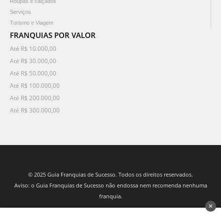
Roupas e calçados
Serviços
Turismo e Viagem
FRANQUIAS POR VALOR
Até R$ 10.000,00
Até R$ 30.000,00
Até R$ 50.000,00
Até R$ 100.000,00
Até R$ 200.000,00
Até R$ 300.000,00
© 2025 Guia Franquias de Sucesso. Todos os direitos reservados.
Aviso: o Guia Franquias de Sucesso não endossa nem recomenda nenhuma
franquia.
✕
desenvolvido por 3Nós