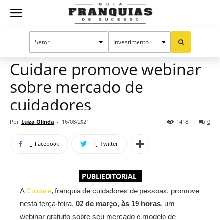
Guia
Home
Notícias
Mercado de franquias
Franquias
Cuidare promove webinar
sobre mercado de
de
cuidadores
Por
Luiza Olinda
-
16/08/2021
1418
0
Sucesso
Facebook
Twitter
A
Cuidare
, franquia de cuidadores de pessoas, promove
nesta terça-feira,
02 de março
,
às 19 horas
, um
webinar gratuito sobre seu mercado e modelo de