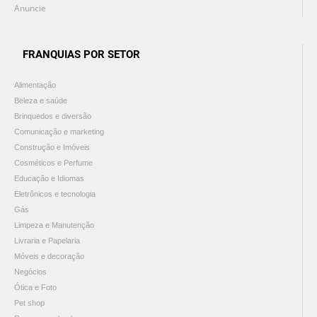
Anuncie
FRANQUIAS POR SETOR
Alimentação
Beleza e saúde
Brinquedos e diversão
Comunicação e marketing
Construção e Imóveis
Cosméticos e Perfume
Educação e Idiomas
Eletrônicos e tecnologia
Gás
Limpeza e Manutenção
Livraria e Papelaria
Móveis e decoração
Negócios
Ótica e Foto
Pet shop